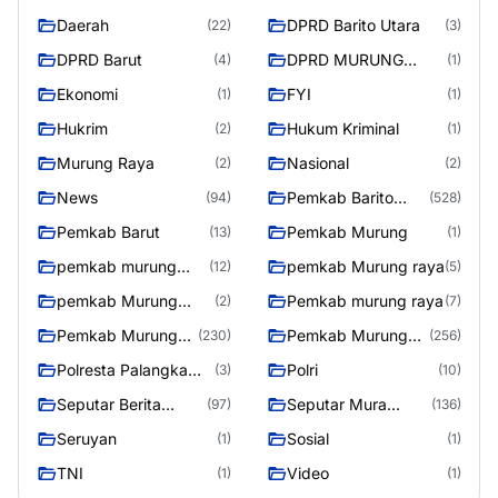
Daerah
DPRD Barito Utara
(22)
(3)
DPRD Barut
DPRD MURUNG
(4)
(1)
RAYA
Ekonomi
FYI
(1)
(1)
Hukrim
Hukum Kriminal
(2)
(1)
Murung Raya
Nasional
(2)
(2)
News
Pemkab Barito
(94)
(528)
Utara
Pemkab Barut
Pemkab Murung
(13)
(1)
pemkab murung
pemkab Murung raya
(12)
(5)
raya
pemkab Murung
Pemkab murung raya
(2)
(7)
Raya
Pemkab Murung
Pemkab Murung
(230)
(256)
raya
Raya
Polresta Palangka
Polri
(3)
(10)
Raya
Seputar Berita
Seputar Mura
(97)
(136)
Murung Raya
Seasen 2
Seruyan
Sosial
(1)
(1)
TNI
Video
(1)
(1)