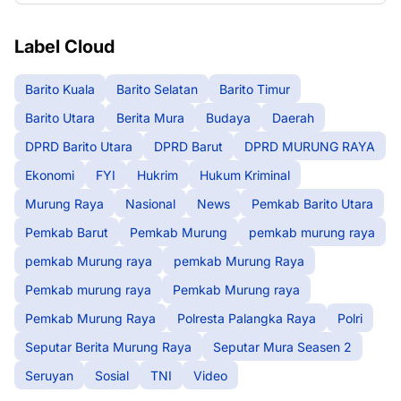
Label Cloud
Barito Kuala
Barito Selatan
Barito Timur
Barito Utara
Berita Mura
Budaya
Daerah
DPRD Barito Utara
DPRD Barut
DPRD MURUNG RAYA
Ekonomi
FYI
Hukrim
Hukum Kriminal
Murung Raya
Nasional
News
Pemkab Barito Utara
Pemkab Barut
Pemkab Murung
pemkab murung raya
pemkab Murung raya
pemkab Murung Raya
Pemkab murung raya
Pemkab Murung raya
Pemkab Murung Raya
Polresta Palangka Raya
Polri
Seputar Berita Murung Raya
Seputar Mura Seasen 2
Seruyan
Sosial
TNI
Video