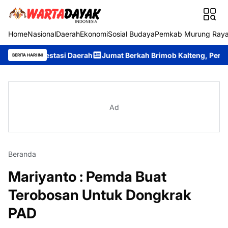
Home
Nasional
Daerah
Ekonomi
Sosial Budaya
Pemkab Murung Ray
vestasi Daerah
Jumat Berkah Brimob Kalteng, Personel Bataly
BERITA HARI INI
Ad
Beranda
Mariyanto : Pemda Buat
Terobosan Untuk Dongkrak
PAD