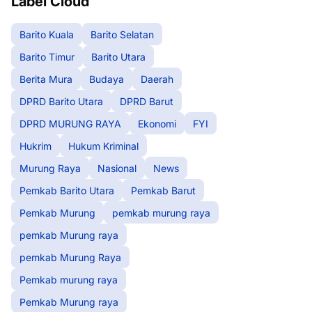
Label Cloud
Barito Kuala
Barito Selatan
Barito Timur
Barito Utara
Berita Mura
Budaya
Daerah
DPRD Barito Utara
DPRD Barut
DPRD MURUNG RAYA
Ekonomi
FYI
Hukrim
Hukum Kriminal
Murung Raya
Nasional
News
Pemkab Barito Utara
Pemkab Barut
Pemkab Murung
pemkab murung raya
pemkab Murung raya
pemkab Murung Raya
Pemkab murung raya
Pemkab Murung raya