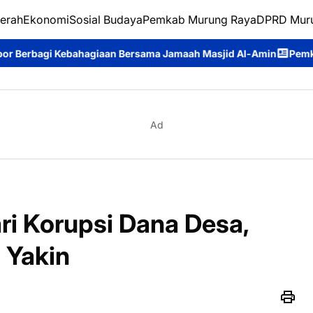
erah
Ekonomi
Sosial Budaya
Pemkab Murung Raya
DPRD Mur
agiaan Bersama Jamaah Masjid Al-Amin
Pemkab Murung Raya Lep
Ad
ri Korupsi Dana Desa,
 Yakin