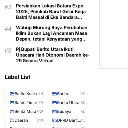
Taman Makam Pahlawan
Persiapkan Lokasi Batara Expo
2025, Pemkab Barut Gelar Kerja
Bakti Massal di Eks Bandara
Lama
Wabup Murung Raya Perubahan
Iklim Bukan Lagi Ancaman Masa
Depan, tetapi Kenyataan yang
Harus Dihadapi
Pj Bupati Barito Utara Ikuti
Upacara Hari Otonomi Daerah ke-
29 Secara Virtual
Label List
Barito Kuala
Barito
(1)
(2)
Selatan
Barito Timur
Barito Utara
(1)
(6)
Berita Mura
Budaya
(12)
(2)
Daerah
DPRD Barito
(22)
(3)
Utara