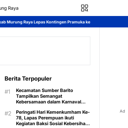
ung Raya
as Kontingen Pramuka ke Jambore Nasional XII
Disdukcapil Mu
Berita Terpopuler
Kecamatan Sumber Barito
Tampilkan Semangat
Kebersamaan dalam Karnaval
Budaya Murung Raya
Ad
Peringati Hari Kemenkumham Ke-
78, Lapas Perempuan ikuti
Kegiatan Baksi Sosial Kebersihan