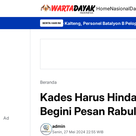
Home
Nasional
Da
ah Brimob Kalteng, Personel Batalyon B Pelopor Berbagi Kebah
BERITA HARI INI
Beranda
Kades Harus Hinda
Begini Pesan Rabul
Ad
admin
Senin, 27 Mei 2024 22:55 WIB