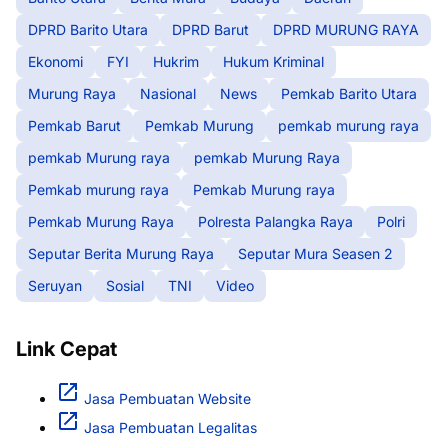
DPRD Barito Utara
DPRD Barut
DPRD MURUNG RAYA
Ekonomi
FYI
Hukrim
Hukum Kriminal
Murung Raya
Nasional
News
Pemkab Barito Utara
Pemkab Barut
Pemkab Murung
pemkab murung raya
pemkab Murung raya
pemkab Murung Raya
Pemkab murung raya
Pemkab Murung raya
Pemkab Murung Raya
Polresta Palangka Raya
Polri
Seputar Berita Murung Raya
Seputar Mura Seasen 2
Seruyan
Sosial
TNI
Video
Link Cepat
Jasa Pembuatan Website
Jasa Pembuatan Legalitas