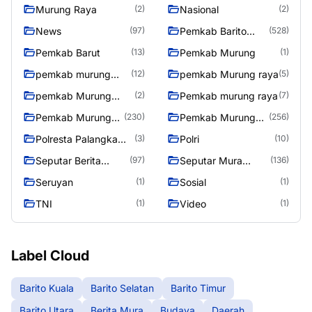
Murung Raya
Nasional
(2)
(2)
News
Pemkab Barito
(97)
(528)
Utara
Pemkab Barut
Pemkab Murung
(13)
(1)
pemkab murung
pemkab Murung raya
(12)
(5)
raya
pemkab Murung
Pemkab murung raya
(2)
(7)
Raya
Pemkab Murung
Pemkab Murung
(230)
(256)
raya
Raya
Polresta Palangka
Polri
(3)
(10)
Raya
Seputar Berita
Seputar Mura
(97)
(136)
Murung Raya
Seasen 2
Seruyan
Sosial
(1)
(1)
TNI
Video
(1)
(1)
Label Cloud
Barito Kuala
Barito Selatan
Barito Timur
Barito Utara
Berita Mura
Budaya
Daerah