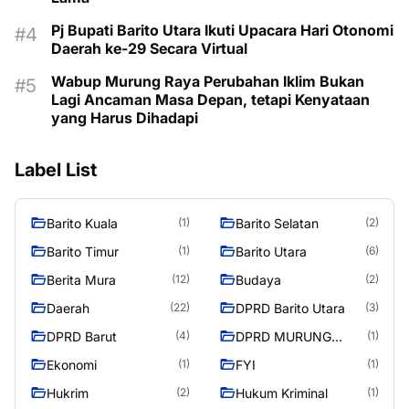
Pj Bupati Barito Utara Ikuti Upacara Hari Otonomi
Daerah ke-29 Secara Virtual
Wabup Murung Raya Perubahan Iklim Bukan
Lagi Ancaman Masa Depan, tetapi Kenyataan
yang Harus Dihadapi
Label List
Barito Kuala
Barito Selatan
(1)
(2)
Barito Timur
Barito Utara
(1)
(6)
Berita Mura
Budaya
(12)
(2)
Daerah
DPRD Barito Utara
(22)
(3)
DPRD Barut
DPRD MURUNG
(4)
(1)
RAYA
Ekonomi
FYI
(1)
(1)
Hukrim
Hukum Kriminal
(2)
(1)