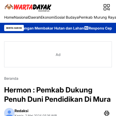
Home
Nasional
Daerah
Ekonomi
Sosial Budaya
Pemkab Murung Ray
 Larangan Membakar Hutan dan Lahan
Respons Cepat Ditsamapta
BERITA HARI INI
Ad
Beranda
Hermon : Pemkab Dukung
Penuh Duni Pendidikan Di Mura
Redaksi
Kamis, 2 Mei 2024 05:16 WIB