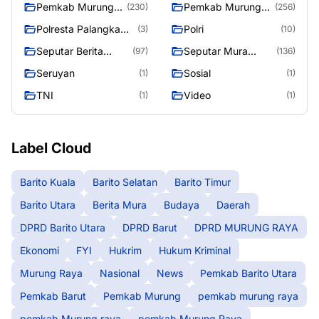
Pemkab Murung
Pemkab Murung
(230)
(256)
raya
Raya
Polresta Palangka
Polri
(3)
(10)
Raya
Seputar Berita
Seputar Mura
(97)
(136)
Murung Raya
Seasen 2
Seruyan
Sosial
(1)
(1)
TNI
Video
(1)
(1)
Label Cloud
Barito Kuala
Barito Selatan
Barito Timur
Barito Utara
Berita Mura
Budaya
Daerah
DPRD Barito Utara
DPRD Barut
DPRD MURUNG RAYA
Ekonomi
FYI
Hukrim
Hukum Kriminal
Murung Raya
Nasional
News
Pemkab Barito Utara
Pemkab Barut
Pemkab Murung
pemkab murung raya
pemkab Murung raya
pemkab Murung Raya