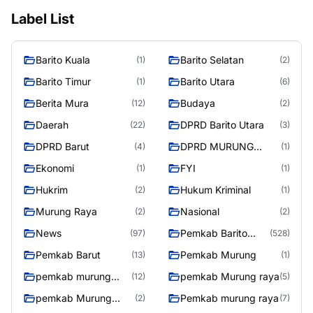
Label List
Barito Kuala
Barito Selatan
(1)
(2)
Barito Timur
Barito Utara
(1)
(6)
Berita Mura
Budaya
(12)
(2)
Daerah
DPRD Barito Utara
(22)
(3)
DPRD Barut
DPRD MURUNG
(4)
(1)
RAYA
Ekonomi
FYI
(1)
(1)
Hukrim
Hukum Kriminal
(2)
(1)
Murung Raya
Nasional
(2)
(2)
News
Pemkab Barito
(97)
(528)
Utara
Pemkab Barut
Pemkab Murung
(13)
(1)
pemkab murung
pemkab Murung raya
(12)
(5)
raya
pemkab Murung
Pemkab murung raya
(2)
(7)
Raya