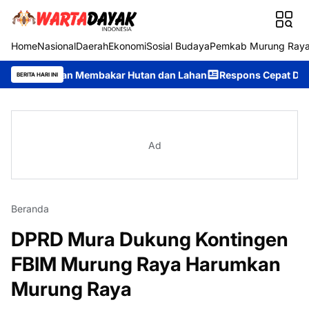
Home
Nasional
Daerah
Ekonomi
Sosial Budaya
Pemkab Murung Ray
angan Membakar Hutan dan Lahan
Respons Cepat Ditsamapta Pol
BERITA HARI INI
Ad
Beranda
DPRD Mura Dukung Kontingen
FBIM Murung Raya Harumkan
Murung Raya