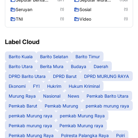
Murung Raya
Seasen 2
Seruyan
Sosial
(1)
(1)
TNI
Video
(1)
(1)
Label Cloud
Barito Kuala
Barito Selatan
Barito Timur
Barito Utara
Berita Mura
Budaya
Daerah
DPRD Barito Utara
DPRD Barut
DPRD MURUNG RAYA
Ekonomi
FYI
Hukrim
Hukum Kriminal
Murung Raya
Nasional
News
Pemkab Barito Utara
Pemkab Barut
Pemkab Murung
pemkab murung raya
pemkab Murung raya
pemkab Murung Raya
Pemkab murung raya
Pemkab Murung raya
Pemkab Murung Raya
Polresta Palangka Raya
Polri