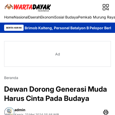
Home
Nasional
Daerah
Ekonomi
Sosial Budaya
Pemkab Murung Ray
ah Brimob Kalteng, Personel Batalyon B Pelopor Berbagi Kebaha
BERITA HARI INI
Ad
Beranda
Dewan Dorong Generasi Muda
Harus Cinta Pada Budaya
admin
Kamis, 23 Mei 2024 05:46 WIB