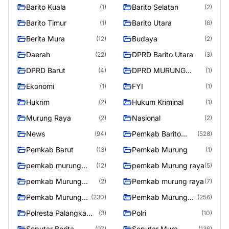
Barito Kuala
Barito Selatan
(1)
(2)
Barito Timur
Barito Utara
(1)
(6)
Berita Mura
Budaya
(12)
(2)
Daerah
DPRD Barito Utara
(22)
(3)
DPRD Barut
DPRD MURUNG
(4)
(1)
RAYA
Ekonomi
FYI
(1)
(1)
Hukrim
Hukum Kriminal
(2)
(1)
Murung Raya
Nasional
(2)
(2)
News
Pemkab Barito
(94)
(528)
Utara
Pemkab Barut
Pemkab Murung
(13)
(1)
pemkab murung
pemkab Murung raya
(12)
(5)
raya
pemkab Murung
Pemkab murung raya
(2)
(7)
Raya
Pemkab Murung
Pemkab Murung
(230)
(256)
raya
Raya
Polresta Palangka
Polri
(3)
(10)
Raya
Seputar Berita
Seputar Mura
(97)
(136)