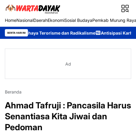
Home
Nasional
Daerah
Ekonomi
Sosial Budaya
Pemkab Murung Ray
g Bahaya Terorisme dan Radikalisme
Antisipasi Karhutla, Murun
BERITA HARI INI
Ad
Beranda
Ahmad Tafruji : Pancasila Harus
Senantiasa Kita Jiwai dan
Pedoman