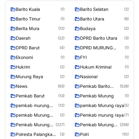
Barito Kuala
Barito Selatan
(1)
(2)
Barito Timur
Barito Utara
(1)
(6)
Berita Mura
Budaya
(12)
(2)
Daerah
DPRD Barito Utara
(22)
(3)
DPRD Barut
DPRD MURUNG
(4)
(1)
RAYA
Ekonomi
FYI
(1)
(1)
Hukrim
Hukum Kriminal
(2)
(1)
Murung Raya
Nasional
(2)
(2)
News
Pemkab Barito
(93)
(528)
Utara
Pemkab Barut
Pemkab Murung
(13)
(1)
pemkab murung
pemkab Murung raya
(12)
(5)
raya
pemkab Murung
Pemkab murung raya
(2)
(7)
Raya
Pemkab Murung
Pemkab Murung
(227)
(256)
raya
Raya
Polresta Palangka
Polri
(3)
(10)