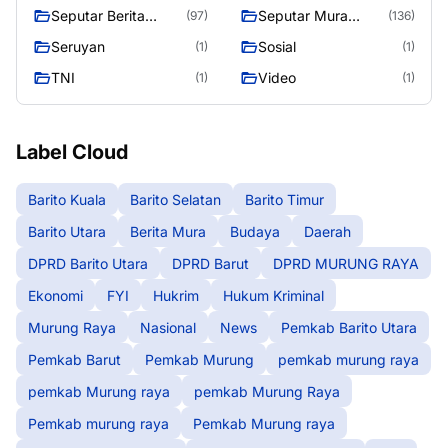
Raya
Seputar Berita
Seputar Mura
(97)
(136)
Murung Raya
Seasen 2
Seruyan
Sosial
(1)
(1)
TNI
Video
(1)
(1)
Label Cloud
Barito Kuala
Barito Selatan
Barito Timur
Barito Utara
Berita Mura
Budaya
Daerah
DPRD Barito Utara
DPRD Barut
DPRD MURUNG RAYA
Ekonomi
FYI
Hukrim
Hukum Kriminal
Murung Raya
Nasional
News
Pemkab Barito Utara
Pemkab Barut
Pemkab Murung
pemkab murung raya
pemkab Murung raya
pemkab Murung Raya
Pemkab murung raya
Pemkab Murung raya