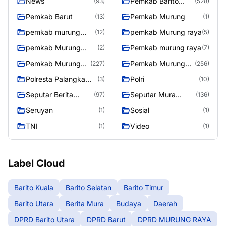
News
Pemkab Barito
(93)
(528)
Utara
Pemkab Barut
Pemkab Murung
(13)
(1)
pemkab murung
pemkab Murung raya
(12)
(5)
raya
pemkab Murung
Pemkab murung raya
(2)
(7)
Raya
Pemkab Murung
Pemkab Murung
(227)
(256)
raya
Raya
Polresta Palangka
Polri
(3)
(10)
Raya
Seputar Berita
Seputar Mura
(97)
(136)
Murung Raya
Seasen 2
Seruyan
Sosial
(1)
(1)
TNI
Video
(1)
(1)
Label Cloud
Barito Kuala
Barito Selatan
Barito Timur
Barito Utara
Berita Mura
Budaya
Daerah
DPRD Barito Utara
DPRD Barut
DPRD MURUNG RAYA