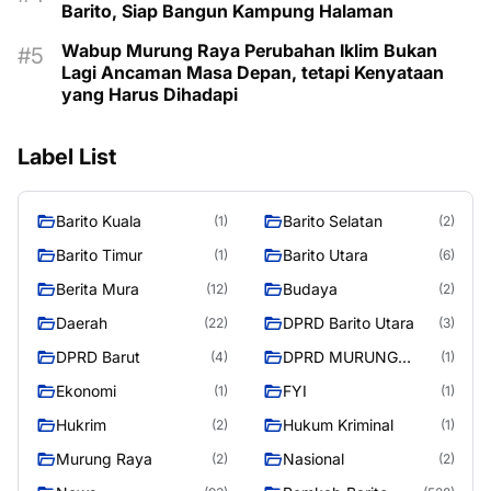
Barito, Siap Bangun Kampung Halaman
Wabup Murung Raya Perubahan Iklim Bukan
Lagi Ancaman Masa Depan, tetapi Kenyataan
yang Harus Dihadapi
Label List
Barito Kuala
Barito Selatan
(1)
(2)
Barito Timur
Barito Utara
(1)
(6)
Berita Mura
Budaya
(12)
(2)
Daerah
DPRD Barito Utara
(22)
(3)
DPRD Barut
DPRD MURUNG
(4)
(1)
RAYA
Ekonomi
FYI
(1)
(1)
Hukrim
Hukum Kriminal
(2)
(1)
Murung Raya
Nasional
(2)
(2)