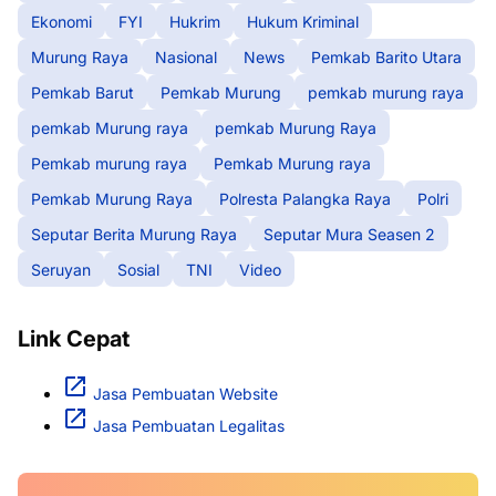
Ekonomi
FYI
Hukrim
Hukum Kriminal
Murung Raya
Nasional
News
Pemkab Barito Utara
Pemkab Barut
Pemkab Murung
pemkab murung raya
pemkab Murung raya
pemkab Murung Raya
Pemkab murung raya
Pemkab Murung raya
Pemkab Murung Raya
Polresta Palangka Raya
Polri
Seputar Berita Murung Raya
Seputar Mura Seasen 2
Seruyan
Sosial
TNI
Video
Link Cepat
Jasa Pembuatan Website
Jasa Pembuatan Legalitas