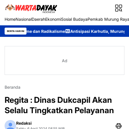
Home
Nasional
Daerah
Ekonomi
Sosial Budaya
Pemkab Murung Ray
isme dan Radikalisme
Antisipasi Karhutla, Murung Raya Resmi B
BERITA HARI INI
Ad
Beranda
Regita : Dinas Dukcapil Akan
Selalu Tingkatkan Pelayanan
Redaksi
Sabtu, 6 April 2024 08:55 WIB