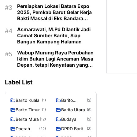
Taman Makam Pahlawan
Persiapkan Lokasi Batara Expo
2025, Pemkab Barut Gelar Kerja
Bakti Massal di Eks Bandara
Lama
Asmarawati, M.Pd Dilantik Jadi
Camat Sumber Barito, Siap
Bangun Kampung Halaman
Wabup Murung Raya Perubahan
Iklim Bukan Lagi Ancaman Masa
Depan, tetapi Kenyataan yang
Harus Dihadapi
Label List
Barito Kuala
Barito
(1)
(2)
Selatan
Barito Timur
Barito Utara
(1)
(6)
Berita Mura
Budaya
(12)
(2)
Daerah
DPRD Barito
(22)
(3)
Utara