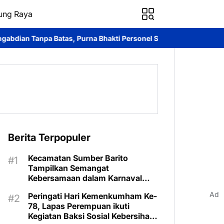
ung Raya
as, Purna Bhakti Personel SPN Polda Kalteng.
Ditpolairud Pold
Berita Terpopuler
Kecamatan Sumber Barito
Tampilkan Semangat
Kebersamaan dalam Karnaval
Budaya Murung Raya
Ad
Peringati Hari Kemenkumham Ke-
78, Lapas Perempuan ikuti
Kegiatan Baksi Sosial Kebersihan