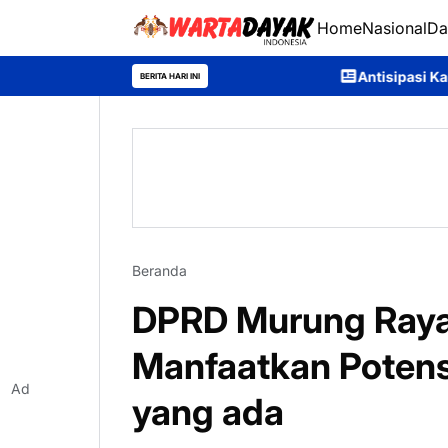
Home
Nasional
Da
Antisipasi Karhutla, Murung Ra
BERITA HARI INI
Beranda
DPRD Murung Raya
Manfaatkan Potensi
Ad
yang ada