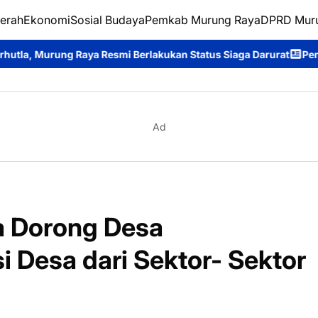
erah
Ekonomi
Sosial Budaya
Pemkab Murung Raya
DPRD Mur
ya Resmi Berlakukan Status Siaga Darurat
Pengabdian Tanpa Bat
Ad
 Dorong Desa
 Desa dari Sektor- Sektor