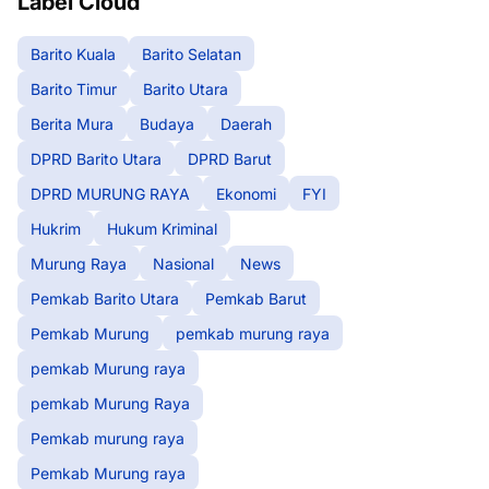
Label Cloud
Barito Kuala
Barito Selatan
Barito Timur
Barito Utara
Berita Mura
Budaya
Daerah
DPRD Barito Utara
DPRD Barut
DPRD MURUNG RAYA
Ekonomi
FYI
Hukrim
Hukum Kriminal
Murung Raya
Nasional
News
Pemkab Barito Utara
Pemkab Barut
Pemkab Murung
pemkab murung raya
pemkab Murung raya
pemkab Murung Raya
Pemkab murung raya
Pemkab Murung raya