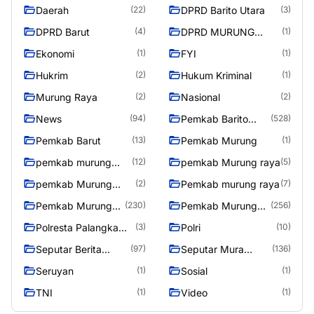
Daerah
DPRD Barito Utara
(22)
(3)
DPRD Barut
DPRD MURUNG
(4)
(1)
RAYA
Ekonomi
FYI
(1)
(1)
Hukrim
Hukum Kriminal
(2)
(1)
Murung Raya
Nasional
(2)
(2)
News
Pemkab Barito
(94)
(528)
Utara
Pemkab Barut
Pemkab Murung
(13)
(1)
pemkab murung
pemkab Murung raya
(12)
(5)
raya
pemkab Murung
Pemkab murung raya
(2)
(7)
Raya
Pemkab Murung
Pemkab Murung
(230)
(256)
raya
Raya
Polresta Palangka
Polri
(3)
(10)
Raya
Seputar Berita
Seputar Mura
(97)
(136)
Murung Raya
Seasen 2
Seruyan
Sosial
(1)
(1)
TNI
Video
(1)
(1)