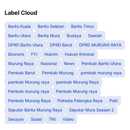
Label Cloud
Barito Kuala
Barito Selatan
Barito Timur
Barito Utara
Berita Mura
Budaya
Daerah
DPRD Barito Utara
DPRD Barut
DPRD MURUNG RAYA
Ekonomi
FYI
Hukrim
Hukum Kriminal
Murung Raya
Nasional
News
Pemkab Barito Utara
Pemkab Barut
Pemkab Murung
pemkab murung raya
pemkab Murung raya
pemkab Murung Raya
Pemkab murung raya
Pemkab Murung raya
Pemkab Murung Raya
Polresta Palangka Raya
Polri
Seputar Berita Murung Raya
Seputar Mura Seasen 2
Seruyan
Sosial
TNI
Video