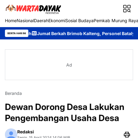
Home
Nasional
Daerah
Ekonomi
Sosial Budaya
Pemkab Murung Ray
erah
Jumat Berkah Brimob Kalteng, Personel Batalyon B Pelopo
BERITA HARI INI
Ad
Beranda
Dewan Dorong Desa Lakukan
Pengembangan Usaha Desa
Redaksi
Senin, 15 April 2024 14:06 WIB