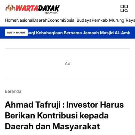
Home
Nasional
Daerah
Ekonomi
Sosial Budaya
Pemkab Murung Ray
Berbagi Kebahagiaan Bersama Jamaah Masjid Al-Amin
Pemkab Mu
BERITA HARI INI
Ad
Beranda
Ahmad Tafruji : Investor Harus
Berikan Kontribusi kepada
Daerah dan Masyarakat