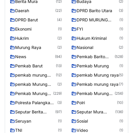
Berita Mura
Budaya
(12)
(2)
Daerah
DPRD Barito Utara
(22)
(3)
DPRD Barut
DPRD MURUNG
(4)
(1)
RAYA
Ekonomi
FYI
(1)
(1)
Hukrim
Hukum Kriminal
(2)
(1)
Murung Raya
Nasional
(2)
(2)
News
Pemkab Barito
(94)
(528)
Utara
Pemkab Barut
Pemkab Murung
(13)
(1)
pemkab murung
pemkab Murung raya
(12)
(5)
raya
pemkab Murung
Pemkab murung raya
(2)
(7)
Raya
Pemkab Murung
Pemkab Murung
(229)
(256)
raya
Raya
Polresta Palangka
Polri
(3)
(10)
Raya
Seputar Berita
Seputar Mura
(97)
(136)
Murung Raya
Seasen 2
Seruyan
Sosial
(1)
(1)
TNI
Video
(1)
(1)