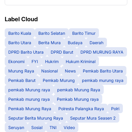
Label Cloud
Barito Kuala
Barito Selatan
Barito Timur
Barito Utara
Berita Mura
Budaya
Daerah
DPRD Barito Utara
DPRD Barut
DPRD MURUNG RAYA
Ekonomi
FYI
Hukrim
Hukum Kriminal
Murung Raya
Nasional
News
Pemkab Barito Utara
Pemkab Barut
Pemkab Murung
pemkab murung raya
pemkab Murung raya
pemkab Murung Raya
Pemkab murung raya
Pemkab Murung raya
Pemkab Murung Raya
Polresta Palangka Raya
Polri
Seputar Berita Murung Raya
Seputar Mura Seasen 2
Seruyan
Sosial
TNI
Video