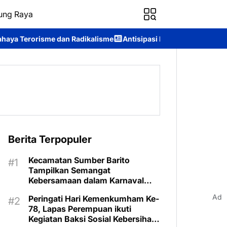
ung Raya
Radikalisme
Antisipasi Karhutla, Murung Raya Resmi Berlakukan
Berita Terpopuler
Kecamatan Sumber Barito
Tampilkan Semangat
Kebersamaan dalam Karnaval
Budaya Murung Raya
Ad
Peringati Hari Kemenkumham Ke-
78, Lapas Perempuan ikuti
Kegiatan Baksi Sosial Kebersihan