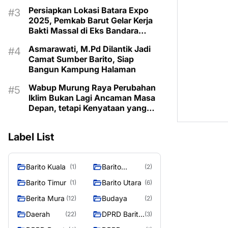
Taman Makam Pahlawan
Persiapkan Lokasi Batara Expo
2025, Pemkab Barut Gelar Kerja
Bakti Massal di Eks Bandara
Lama
Asmarawati, M.Pd Dilantik Jadi
Camat Sumber Barito, Siap
Bangun Kampung Halaman
Wabup Murung Raya Perubahan
Iklim Bukan Lagi Ancaman Masa
Depan, tetapi Kenyataan yang
Harus Dihadapi
Label List
Barito Kuala
Barito
(1)
(2)
Selatan
Barito Timur
Barito Utara
(1)
(6)
Berita Mura
Budaya
(12)
(2)
Daerah
DPRD Barito
(22)
(3)
Utara