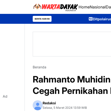
Home
Nasional
Da
Ditpolairud Polda Kalteng Samb
BERITA HARI INI
Beranda
Rahmanto Muhidin
Cegah Pernikahan 
Ad
Redaksi
Selasa, 5 Maret 2024 13:59 WIB