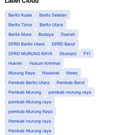
Label Cloud
Barito Kuala
Barito Selatan
Barito Timur
Barito Utara
Berita Mura
Budaya
Daerah
DPRD Barito Utara
DPRD Barut
DPRD MURUNG RAYA
Ekonomi
FYI
Hukrim
Hukum Kriminal
Murung Raya
Nasional
News
Pemkab Barito Utara
Pemkab Barut
Pemkab Murung
pemkab murung raya
pemkab Murung raya
pemkab Murung Raya
Pemkab murung raya
Pemkab Murung raya