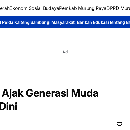
erah
Ekonomi
Sosial Budaya
Pemkab Murung Raya
DPRD Mur
angi Masyarakat, Berikan Edukasi tentang Bahaya Terorisme dan 
Ad
 Ajak Generasi Muda
Dini