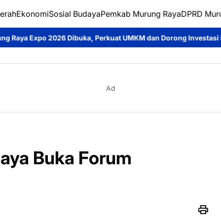
erah
Ekonomi
Sosial Budaya
Pemkab Murung Raya
DPRD Mur
 Dibuka, Perkuat UMKM dan Dorong Investasi Daerah
Jumat Be
Ad
Raya Buka Forum