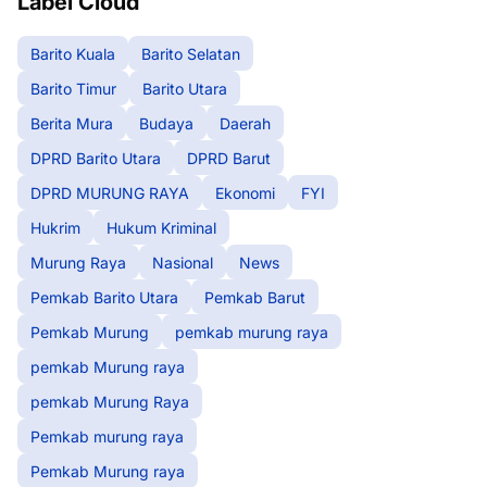
Label Cloud
Barito Kuala
Barito Selatan
Barito Timur
Barito Utara
Berita Mura
Budaya
Daerah
DPRD Barito Utara
DPRD Barut
DPRD MURUNG RAYA
Ekonomi
FYI
Hukrim
Hukum Kriminal
Murung Raya
Nasional
News
Pemkab Barito Utara
Pemkab Barut
Pemkab Murung
pemkab murung raya
pemkab Murung raya
pemkab Murung Raya
Pemkab murung raya
Pemkab Murung raya