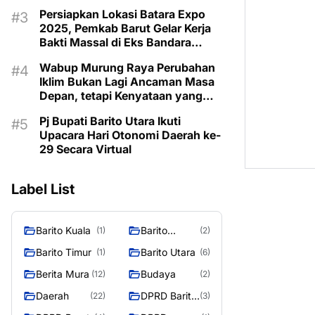
Taman Makam Pahlawan
Persiapkan Lokasi Batara Expo
2025, Pemkab Barut Gelar Kerja
Bakti Massal di Eks Bandara
Lama
Wabup Murung Raya Perubahan
Iklim Bukan Lagi Ancaman Masa
Depan, tetapi Kenyataan yang
Harus Dihadapi
Pj Bupati Barito Utara Ikuti
Upacara Hari Otonomi Daerah ke-
29 Secara Virtual
Label List
Barito Kuala
Barito
(1)
(2)
Selatan
Barito Timur
Barito Utara
(1)
(6)
Berita Mura
Budaya
(12)
(2)
Daerah
DPRD Barito
(22)
(3)
Utara