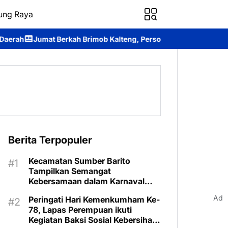
ung Raya
rkah Brimob Kalteng, Personel Batalyon B Pelopor Berbagi Keba
Berita Terpopuler
Kecamatan Sumber Barito
Tampilkan Semangat
Kebersamaan dalam Karnaval
Budaya Murung Raya
Ad
Peringati Hari Kemenkumham Ke-
78, Lapas Perempuan ikuti
Kegiatan Baksi Sosial Kebersihan