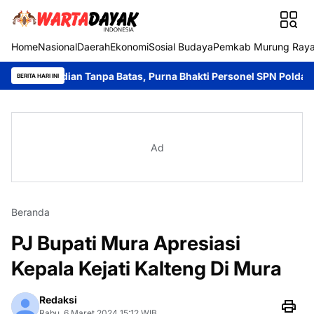
Home
Nasional
Daerah
Ekonomi
Sosial Budaya
Pemkab Murung Ray
dian Tanpa Batas, Purna Bhakti Personel SPN Polda Kalteng.
D
BERITA HARI INI
Ad
Beranda
PJ Bupati Mura Apresiasi
Kepala Kejati Kalteng Di Mura
Redaksi
Rabu, 6 Maret 2024 15:12 WIB