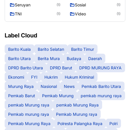
Murung Raya
Seasen 2
Seruyan
Sosial
(1)
(1)
TNI
Video
(1)
(1)
Label Cloud
Barito Kuala
Barito Selatan
Barito Timur
Barito Utara
Berita Mura
Budaya
Daerah
DPRD Barito Utara
DPRD Barut
DPRD MURUNG RAYA
Ekonomi
FYI
Hukrim
Hukum Kriminal
Murung Raya
Nasional
News
Pemkab Barito Utara
Pemkab Barut
Pemkab Murung
pemkab murung raya
pemkab Murung raya
pemkab Murung Raya
Pemkab murung raya
Pemkab Murung raya
Pemkab Murung Raya
Polresta Palangka Raya
Polri