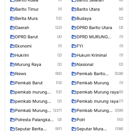
Barito Timur
Barito Utara
(1)
(6)
Berita Mura
Budaya
(12)
(2)
Daerah
DPRD Barito Utara
(22)
(3)
DPRD Barut
DPRD MURUNG
(4)
(1)
RAYA
Ekonomi
FYI
(1)
(1)
Hukrim
Hukum Kriminal
(2)
(1)
Murung Raya
Nasional
(2)
(2)
News
Pemkab Barito
(92)
(528)
Utara
Pemkab Barut
Pemkab Murung
(13)
(1)
pemkab murung
pemkab Murung raya
(12)
(5)
raya
pemkab Murung
Pemkab murung raya
(2)
(7)
Raya
Pemkab Murung
Pemkab Murung
(227)
(256)
raya
Raya
Polresta Palangka
Polri
(3)
(10)
Raya
Seputar Berita
Seputar Mura
(97)
(136)