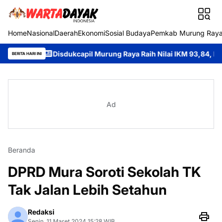
Home
Nasional
Daerah
Ekonomi
Sosial Budaya
Pemkab Murung Ray
II
Disdukcapil Murung Raya Raih Nilai IKM 93,84, Bukti Komitme
BERITA HARI INI
Ad
Beranda
DPRD Mura Soroti Sekolah TK
Tak Jalan Lebih Setahun
Redaksi
Senin, 11 Maret 2024 15:28 WIB