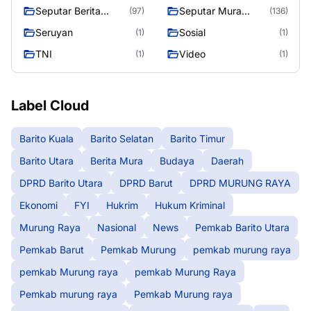
Raya
Seputar Berita
Seputar Mura
(97)
(136)
Murung Raya
Seasen 2
Seruyan
Sosial
(1)
(1)
TNI
Video
(1)
(1)
Label Cloud
Barito Kuala
Barito Selatan
Barito Timur
Barito Utara
Berita Mura
Budaya
Daerah
DPRD Barito Utara
DPRD Barut
DPRD MURUNG RAYA
Ekonomi
FYI
Hukrim
Hukum Kriminal
Murung Raya
Nasional
News
Pemkab Barito Utara
Pemkab Barut
Pemkab Murung
pemkab murung raya
pemkab Murung raya
pemkab Murung Raya
Pemkab murung raya
Pemkab Murung raya