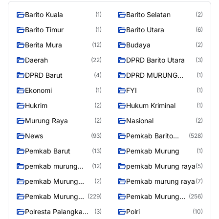
Barito Kuala
Barito Selatan
(1)
(2)
Barito Timur
Barito Utara
(1)
(6)
Berita Mura
Budaya
(12)
(2)
Daerah
DPRD Barito Utara
(22)
(3)
DPRD Barut
DPRD MURUNG
(4)
(1)
RAYA
Ekonomi
FYI
(1)
(1)
Hukrim
Hukum Kriminal
(2)
(1)
Murung Raya
Nasional
(2)
(2)
News
Pemkab Barito
(93)
(528)
Utara
Pemkab Barut
Pemkab Murung
(13)
(1)
pemkab murung
pemkab Murung raya
(12)
(5)
raya
pemkab Murung
Pemkab murung raya
(2)
(7)
Raya
Pemkab Murung
Pemkab Murung
(229)
(256)
raya
Raya
Polresta Palangka
Polri
(3)
(10)