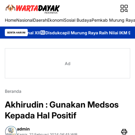
Home
Nasional
Daerah
Ekonomi
Sosial Budaya
Pemkab Murung Ray
onal XII
Disdukcapil Murung Raya Raih Nilai IKM 93,84, Bukti 
BERITA HARI INI
Ad
Beranda
Akhirudin : Gunakan Medsos
Kepada Hal Positif
admin
Kamis, 22 Februari 2024 06:45 WIB