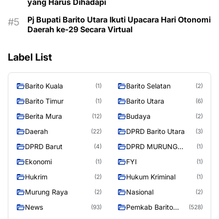
yang Harus Dihadapi
Pj Bupati Barito Utara Ikuti Upacara Hari Otonomi
Daerah ke-29 Secara Virtual
Label List
Barito Kuala
Barito Selatan
(1)
(2)
Barito Timur
Barito Utara
(1)
(6)
Berita Mura
Budaya
(12)
(2)
Daerah
DPRD Barito Utara
(22)
(3)
DPRD Barut
DPRD MURUNG
(4)
(1)
RAYA
Ekonomi
FYI
(1)
(1)
Hukrim
Hukum Kriminal
(2)
(1)
Murung Raya
Nasional
(2)
(2)
News
Pemkab Barito
(93)
(528)
Utara