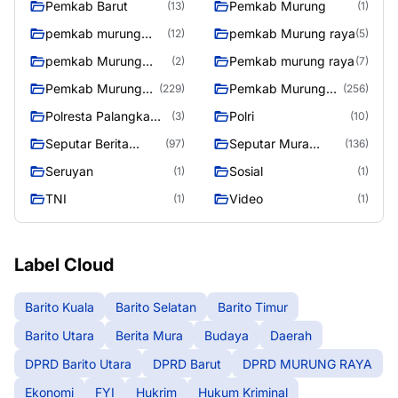
Pemkab Barut
Pemkab Murung
(13)
(1)
pemkab murung
pemkab Murung raya
(12)
(5)
raya
pemkab Murung
Pemkab murung raya
(2)
(7)
Raya
Pemkab Murung
Pemkab Murung
(229)
(256)
raya
Raya
Polresta Palangka
Polri
(3)
(10)
Raya
Seputar Berita
Seputar Mura
(97)
(136)
Murung Raya
Seasen 2
Seruyan
Sosial
(1)
(1)
TNI
Video
(1)
(1)
Label Cloud
Barito Kuala
Barito Selatan
Barito Timur
Barito Utara
Berita Mura
Budaya
Daerah
DPRD Barito Utara
DPRD Barut
DPRD MURUNG RAYA
Ekonomi
FYI
Hukrim
Hukum Kriminal