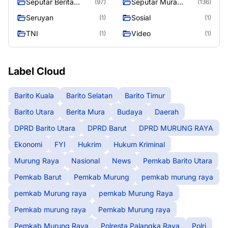
Seputar Berita
Seputar Mura
(97)
(136)
Murung Raya
Seasen 2
Seruyan
Sosial
(1)
(1)
TNI
Video
(1)
(1)
Label Cloud
Barito Kuala
Barito Selatan
Barito Timur
Barito Utara
Berita Mura
Budaya
Daerah
DPRD Barito Utara
DPRD Barut
DPRD MURUNG RAYA
Ekonomi
FYI
Hukrim
Hukum Kriminal
Murung Raya
Nasional
News
Pemkab Barito Utara
Pemkab Barut
Pemkab Murung
pemkab murung raya
pemkab Murung raya
pemkab Murung Raya
Pemkab murung raya
Pemkab Murung raya
Pemkab Murung Raya
Polresta Palangka Raya
Polri