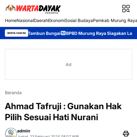
Home
Nasional
Daerah
Ekonomi
Sosial Budaya
Pemkab Murung Ray
II/Tambun Bungai
BPBD Murung Raya Siagakan Layanan Darurat 
BERITA HARI INI
Ad
Beranda
Ahmad Tafruji : Gunakan Hak
Pilih Sesuai Hati Nurani
admin
Jumat, 23 Februari 2024 08:07 WIB