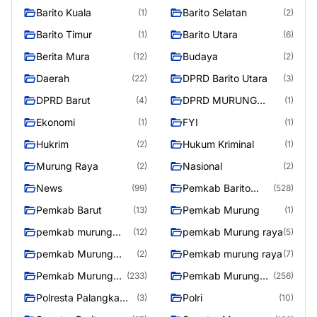
Barito Kuala
Barito Selatan
(1)
(2)
Barito Timur
Barito Utara
(1)
(6)
Berita Mura
Budaya
(12)
(2)
Daerah
DPRD Barito Utara
(22)
(3)
DPRD Barut
DPRD MURUNG
(4)
(1)
RAYA
Ekonomi
FYI
(1)
(1)
Hukrim
Hukum Kriminal
(2)
(1)
Murung Raya
Nasional
(2)
(2)
News
Pemkab Barito
(99)
(528)
Utara
Pemkab Barut
Pemkab Murung
(13)
(1)
pemkab murung
pemkab Murung raya
(12)
(5)
raya
pemkab Murung
Pemkab murung raya
(2)
(7)
Raya
Pemkab Murung
Pemkab Murung
(233)
(256)
raya
Raya
Polresta Palangka
Polri
(3)
(10)
Raya