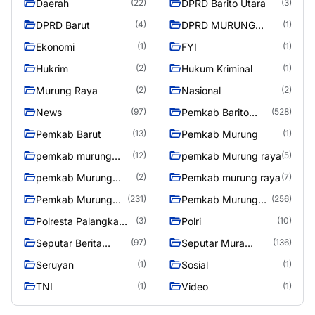
Daerah
DPRD Barito Utara
(22)
(3)
DPRD Barut
DPRD MURUNG
(4)
(1)
RAYA
Ekonomi
FYI
(1)
(1)
Hukrim
Hukum Kriminal
(2)
(1)
Murung Raya
Nasional
(2)
(2)
News
Pemkab Barito
(97)
(528)
Utara
Pemkab Barut
Pemkab Murung
(13)
(1)
pemkab murung
pemkab Murung raya
(12)
(5)
raya
pemkab Murung
Pemkab murung raya
(2)
(7)
Raya
Pemkab Murung
Pemkab Murung
(231)
(256)
raya
Raya
Polresta Palangka
Polri
(3)
(10)
Raya
Seputar Berita
Seputar Mura
(97)
(136)
Murung Raya
Seasen 2
Seruyan
Sosial
(1)
(1)
TNI
Video
(1)
(1)