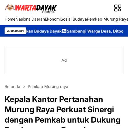
Home
Nasional
Daerah
Ekonomi
Sosial Budaya
Pemkab Murung Ray
n Budaya Dayak
Sambangi Warga Desa, Ditpolairud Polda Kalte
BERITA HARI INI
Ad
Beranda
Pemkab Murung raya
Kepala Kantor Pertanahan
Murung Raya Perkuat Sinergi
dengan Pemkab untuk Dukung