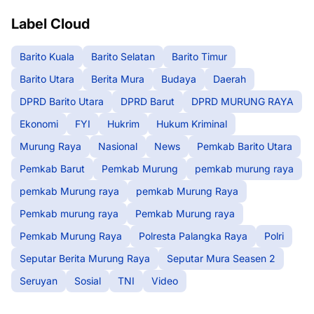
Label Cloud
Barito Kuala
Barito Selatan
Barito Timur
Barito Utara
Berita Mura
Budaya
Daerah
DPRD Barito Utara
DPRD Barut
DPRD MURUNG RAYA
Ekonomi
FYI
Hukrim
Hukum Kriminal
Murung Raya
Nasional
News
Pemkab Barito Utara
Pemkab Barut
Pemkab Murung
pemkab murung raya
pemkab Murung raya
pemkab Murung Raya
Pemkab murung raya
Pemkab Murung raya
Pemkab Murung Raya
Polresta Palangka Raya
Polri
Seputar Berita Murung Raya
Seputar Mura Seasen 2
Seruyan
Sosial
TNI
Video