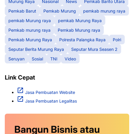
Murung Raya
Nasional
News
Pemkab Barito Utara
Pemkab Barut
Pemkab Murung
pemkab murung raya
pemkab Murung raya
pemkab Murung Raya
Pemkab murung raya
Pemkab Murung raya
Pemkab Murung Raya
Polresta Palangka Raya
Polri
Seputar Berita Murung Raya
Seputar Mura Seasen 2
Seruyan
Sosial
TNI
Video
Link Cepat
Jasa Pembuatan Website
Jasa Pembuatan Legalitas
Bangun Bisnis atau