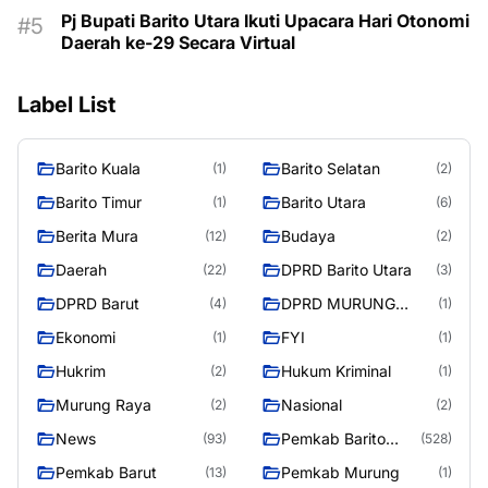
Pj Bupati Barito Utara Ikuti Upacara Hari Otonomi
Daerah ke-29 Secara Virtual
Label List
Barito Kuala
Barito Selatan
(1)
(2)
Barito Timur
Barito Utara
(1)
(6)
Berita Mura
Budaya
(12)
(2)
Daerah
DPRD Barito Utara
(22)
(3)
DPRD Barut
DPRD MURUNG
(4)
(1)
RAYA
Ekonomi
FYI
(1)
(1)
Hukrim
Hukum Kriminal
(2)
(1)
Murung Raya
Nasional
(2)
(2)
News
Pemkab Barito
(93)
(528)
Utara
Pemkab Barut
Pemkab Murung
(13)
(1)