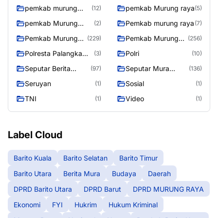
pemkab murung
pemkab Murung raya
(12)
(5)
raya
pemkab Murung
Pemkab murung raya
(2)
(7)
Raya
Pemkab Murung
Pemkab Murung
(229)
(256)
raya
Raya
Polresta Palangka
Polri
(3)
(10)
Raya
Seputar Berita
Seputar Mura
(97)
(136)
Murung Raya
Seasen 2
Seruyan
Sosial
(1)
(1)
TNI
Video
(1)
(1)
Label Cloud
Barito Kuala
Barito Selatan
Barito Timur
Barito Utara
Berita Mura
Budaya
Daerah
DPRD Barito Utara
DPRD Barut
DPRD MURUNG RAYA
Ekonomi
FYI
Hukrim
Hukum Kriminal