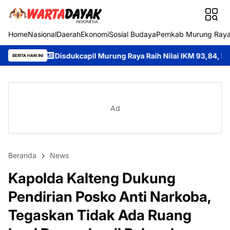
Home
Nasional
Daerah
Ekonomi
Sosial Budaya
Pemkab Murung Ray
sdukcapil Murung Raya Raih Nilai IKM 93,84, Bukti Komitmen Hadi
BERITA HARI INI
Ad
Beranda
News
Kapolda Kalteng Dukung
Pendirian Posko Anti Narkoba,
Tegaskan Tidak Ada Ruang