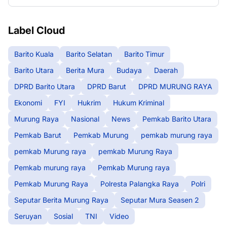
Label Cloud
Barito Kuala
Barito Selatan
Barito Timur
Barito Utara
Berita Mura
Budaya
Daerah
DPRD Barito Utara
DPRD Barut
DPRD MURUNG RAYA
Ekonomi
FYI
Hukrim
Hukum Kriminal
Murung Raya
Nasional
News
Pemkab Barito Utara
Pemkab Barut
Pemkab Murung
pemkab murung raya
pemkab Murung raya
pemkab Murung Raya
Pemkab murung raya
Pemkab Murung raya
Pemkab Murung Raya
Polresta Palangka Raya
Polri
Seputar Berita Murung Raya
Seputar Mura Seasen 2
Seruyan
Sosial
TNI
Video