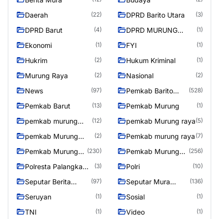
Daerah
DPRD Barito Utara
(22)
(3)
DPRD Barut
DPRD MURUNG
(4)
(1)
RAYA
Ekonomi
FYI
(1)
(1)
Hukrim
Hukum Kriminal
(2)
(1)
Murung Raya
Nasional
(2)
(2)
News
Pemkab Barito
(97)
(528)
Utara
Pemkab Barut
Pemkab Murung
(13)
(1)
pemkab murung
pemkab Murung raya
(12)
(5)
raya
pemkab Murung
Pemkab murung raya
(2)
(7)
Raya
Pemkab Murung
Pemkab Murung
(230)
(256)
raya
Raya
Polresta Palangka
Polri
(3)
(10)
Raya
Seputar Berita
Seputar Mura
(97)
(136)
Murung Raya
Seasen 2
Seruyan
Sosial
(1)
(1)
TNI
Video
(1)
(1)