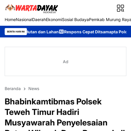
Home
Nasional
Daerah
Ekonomi
Sosial Budaya
Pemkab Murung Ray
dan Lahan
Respons Cepat Ditsamapta Polda Kalteng Tangani Kar
BERITA HARI INI
Ad
Beranda
News
Bhabinkamtibmas Polsek
Teweh Timur Hadiri
Musyawarah Penyelesaian