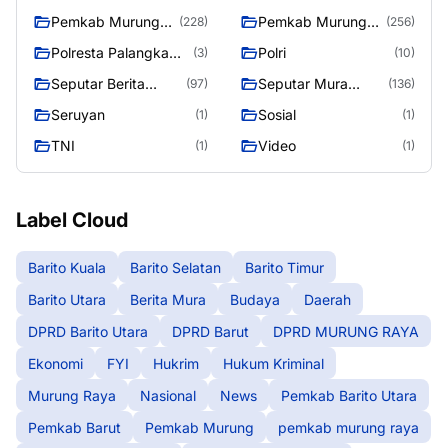
Raya
Pemkab Murung
Pemkab Murung
(228)
(256)
raya
Raya
Polresta Palangka
Polri
(3)
(10)
Raya
Seputar Berita
Seputar Mura
(97)
(136)
Murung Raya
Seasen 2
Seruyan
Sosial
(1)
(1)
TNI
Video
(1)
(1)
Label Cloud
Barito Kuala
Barito Selatan
Barito Timur
Barito Utara
Berita Mura
Budaya
Daerah
DPRD Barito Utara
DPRD Barut
DPRD MURUNG RAYA
Ekonomi
FYI
Hukrim
Hukum Kriminal
Murung Raya
Nasional
News
Pemkab Barito Utara
Pemkab Barut
Pemkab Murung
pemkab murung raya