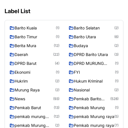
Label List
Barito Kuala
Barito Selatan
(1)
(2)
Barito Timur
Barito Utara
(1)
(6)
Berita Mura
Budaya
(12)
(2)
Daerah
DPRD Barito Utara
(22)
(3)
DPRD Barut
DPRD MURUNG
(4)
(1)
RAYA
Ekonomi
FYI
(1)
(1)
Hukrim
Hukum Kriminal
(2)
(1)
Murung Raya
Nasional
(2)
(2)
News
Pemkab Barito
(93)
(528)
Utara
Pemkab Barut
Pemkab Murung
(13)
(1)
pemkab murung
pemkab Murung raya
(12)
(5)
raya
pemkab Murung
Pemkab murung raya
(2)
(7)