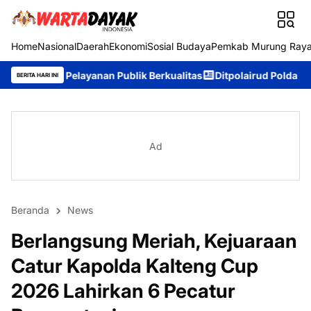
Home
Nasional
Daerah
Ekonomi
Sosial Budaya
Pemkab Murung Ray
yanan Publik Berkualitas
Ditpolairud Polda Kalteng Sambangi M
BERITA HARI INI
Ad
Beranda
News
Berlangsung Meriah, Kejuaraan
Catur Kapolda Kalteng Cup
2026 Lahirkan 6 Pecatur