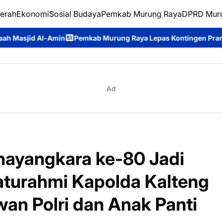
erah
Ekonomi
Sosial Budaya
Pemkab Murung Raya
DPRD Mur
kab Murung Raya Lepas Kontingen Pramuka ke Jambore Nasional
Ad
hayangkara ke-80 Jadi
aturahmi Kapolda Kalteng
an Polri dan Anak Panti