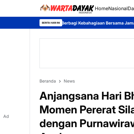
Home
Nasional
Da
lopor Berbagi Kebahagiaan Bersama Jamaah Masjid Al-Amin
Pem
BERITA HARI INI
Beranda
News
Anjangsana Hari B
Momen Pererat Sil
Ad
dengan Purnawiraw