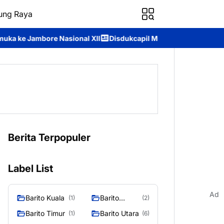
ung Raya
 XII
Disdukcapil Murung Raya Raih Nilai IKM 93,84, Bukti Komit
Berita Terpopuler
Label List
Ad
Barito Kuala
Barito
(1)
(2)
Selatan
Barito Timur
Barito Utara
(1)
(6)