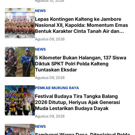
Agustus 10, 2026
NEWS
Lepas Kontingen Kalteng ke Jambore
Nasional XII, Kapolda: Momentum Emas
Bentuk Karakter Cinta Tanah Air dan
Lingkungan
Agustus 09, 2026
NEWS
5 Kilometer Bukan Halangan, 137 Siswa
Diktuk SPKT Polri Polda Kalteng
Tuntaskan Eksdar
Agustus 09, 2026
PEMKAB MURUNG RAYA
Festival Budaya Tira Tangka Balang
2026 Ditutup, Heriyus Ajak Generasi
Muda Lestarikan Budaya Dayak
Agustus 09, 2026
NEWS
Sambangi Warga Desa, Ditpolairud Polda