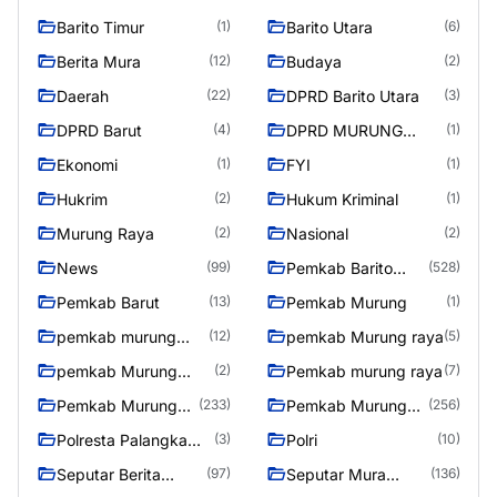
Barito Timur
Barito Utara
(1)
(6)
Berita Mura
Budaya
(12)
(2)
Daerah
DPRD Barito Utara
(22)
(3)
DPRD Barut
DPRD MURUNG
(4)
(1)
RAYA
Ekonomi
FYI
(1)
(1)
Hukrim
Hukum Kriminal
(2)
(1)
Murung Raya
Nasional
(2)
(2)
News
Pemkab Barito
(99)
(528)
Utara
Pemkab Barut
Pemkab Murung
(13)
(1)
pemkab murung
pemkab Murung raya
(12)
(5)
raya
pemkab Murung
Pemkab murung raya
(2)
(7)
Raya
Pemkab Murung
Pemkab Murung
(233)
(256)
raya
Raya
Polresta Palangka
Polri
(3)
(10)
Raya
Seputar Berita
Seputar Mura
(97)
(136)