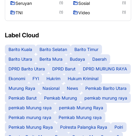
Murung Raya
Seasen 2
Seruyan
Sosial
(1)
(1)
TNI
Video
(1)
(1)
Label Cloud
Barito Kuala
Barito Selatan
Barito Timur
Barito Utara
Berita Mura
Budaya
Daerah
DPRD Barito Utara
DPRD Barut
DPRD MURUNG RAYA
Ekonomi
FYI
Hukrim
Hukum Kriminal
Murung Raya
Nasional
News
Pemkab Barito Utara
Pemkab Barut
Pemkab Murung
pemkab murung raya
pemkab Murung raya
pemkab Murung Raya
Pemkab murung raya
Pemkab Murung raya
Pemkab Murung Raya
Polresta Palangka Raya
Polri