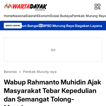
Home
Nasional
Daerah
Ekonomi
Sosial Budaya
Pemkab Murung Ray
gai
BPBD Murung Raya Siagakan Layanan Darurat 24 Jam, Masya
BERITA HARI INI
Ad
Beranda
Pemkab Murung raya
Wabup Rahmanto Muhidin Ajak
Masyarakat Tebar Kepedulian
dan Semangat Tolong-