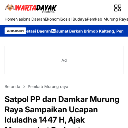
Home
Nasional
Daerah
Ekonomi
Sosial Budaya
Pemkab Murung Ray
erah
Jumat Berkah Brimob Kalteng, Personel Batalyon B Pelop
BERITA HARI INI
Ad
Beranda
Pemkab Murung raya
Satpol PP dan Damkar Murung
Raya Sampaikan Ucapan
Iduladha 1447 H, Ajak