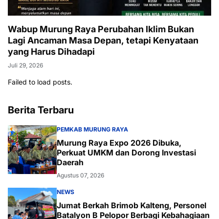
Wabup Murung Raya Perubahan Iklim Bukan
Lagi Ancaman Masa Depan, tetapi Kenyataan
yang Harus Dihadapi
Juli 29, 2026
Failed to load posts.
Berita Terbaru
PEMKAB MURUNG RAYA
Murung Raya Expo 2026 Dibuka,
Perkuat UMKM dan Dorong Investasi
Daerah
Agustus 07, 2026
NEWS
Jumat Berkah Brimob Kalteng, Personel
Batalyon B Pelopor Berbagi Kebahagiaan