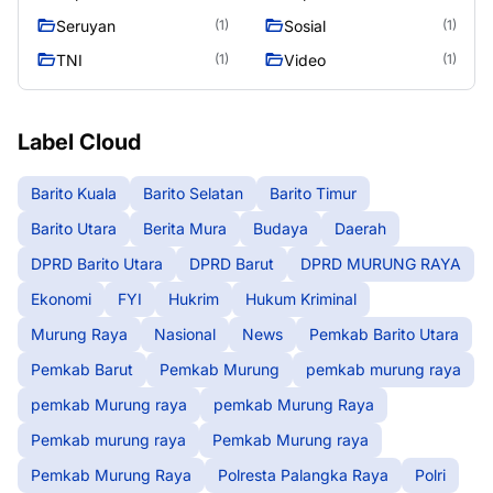
Murung Raya
Seasen 2
Seruyan
Sosial
(1)
(1)
TNI
Video
(1)
(1)
Label Cloud
Barito Kuala
Barito Selatan
Barito Timur
Barito Utara
Berita Mura
Budaya
Daerah
DPRD Barito Utara
DPRD Barut
DPRD MURUNG RAYA
Ekonomi
FYI
Hukrim
Hukum Kriminal
Murung Raya
Nasional
News
Pemkab Barito Utara
Pemkab Barut
Pemkab Murung
pemkab murung raya
pemkab Murung raya
pemkab Murung Raya
Pemkab murung raya
Pemkab Murung raya
Pemkab Murung Raya
Polresta Palangka Raya
Polri