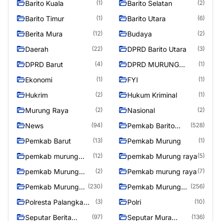
Barito Kuala
Barito Selatan
(1)
(2)
Barito Timur
Barito Utara
(1)
(6)
Berita Mura
Budaya
(12)
(2)
Daerah
DPRD Barito Utara
(22)
(3)
DPRD Barut
DPRD MURUNG
(4)
(1)
RAYA
Ekonomi
FYI
(1)
(1)
Hukrim
Hukum Kriminal
(2)
(1)
Murung Raya
Nasional
(2)
(2)
News
Pemkab Barito
(94)
(528)
Utara
Pemkab Barut
Pemkab Murung
(13)
(1)
pemkab murung
pemkab Murung raya
(12)
(5)
raya
pemkab Murung
Pemkab murung raya
(2)
(7)
Raya
Pemkab Murung
Pemkab Murung
(230)
(256)
raya
Raya
Polresta Palangka
Polri
(3)
(10)
Raya
Seputar Berita
Seputar Mura
(97)
(136)