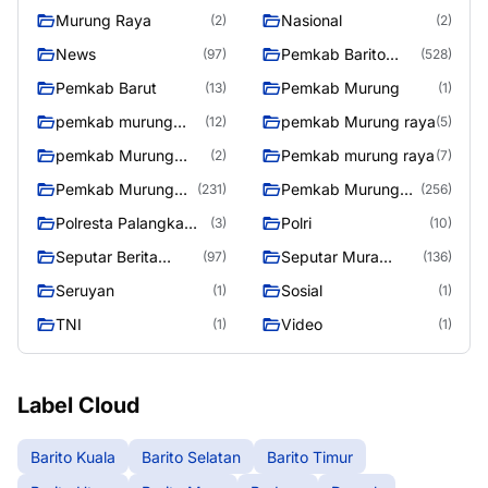
Murung Raya
Nasional
(2)
(2)
News
Pemkab Barito
(97)
(528)
Utara
Pemkab Barut
Pemkab Murung
(13)
(1)
pemkab murung
pemkab Murung raya
(12)
(5)
raya
pemkab Murung
Pemkab murung raya
(2)
(7)
Raya
Pemkab Murung
Pemkab Murung
(231)
(256)
raya
Raya
Polresta Palangka
Polri
(3)
(10)
Raya
Seputar Berita
Seputar Mura
(97)
(136)
Murung Raya
Seasen 2
Seruyan
Sosial
(1)
(1)
TNI
Video
(1)
(1)
Label Cloud
Barito Kuala
Barito Selatan
Barito Timur