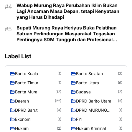
Wabup Murung Raya Perubahan Iklim Bukan
Lagi Ancaman Masa Depan, tetapi Kenyataan
yang Harus Dihadapi
Bupati Murung Raya Heriyus Buka Pelatihan
Satuan Perlindungan Masyarakat Tegaskan
Pentingnya SDM Tangguh dan Profesional
Hadapi Tantangan Keamanan Daerah
Label List
Barito Kuala
Barito Selatan
(1)
(2)
Barito Timur
Barito Utara
(1)
(6)
Berita Mura
Budaya
(12)
(2)
Daerah
DPRD Barito Utara
(22)
(3)
DPRD Barut
DPRD MURUNG
(4)
(1)
RAYA
Ekonomi
FYI
(1)
(1)
Hukrim
Hukum Kriminal
(2)
(1)