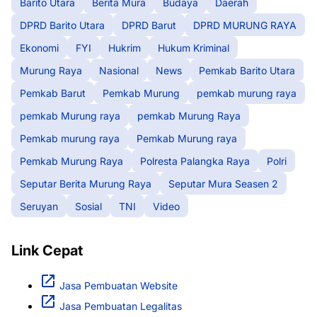
Barito Utara
Berita Mura
Budaya
Daerah
DPRD Barito Utara
DPRD Barut
DPRD MURUNG RAYA
Ekonomi
FYI
Hukrim
Hukum Kriminal
Murung Raya
Nasional
News
Pemkab Barito Utara
Pemkab Barut
Pemkab Murung
pemkab murung raya
pemkab Murung raya
pemkab Murung Raya
Pemkab murung raya
Pemkab Murung raya
Pemkab Murung Raya
Polresta Palangka Raya
Polri
Seputar Berita Murung Raya
Seputar Mura Seasen 2
Seruyan
Sosial
TNI
Video
Link Cepat
Jasa Pembuatan Website
Jasa Pembuatan Legalitas