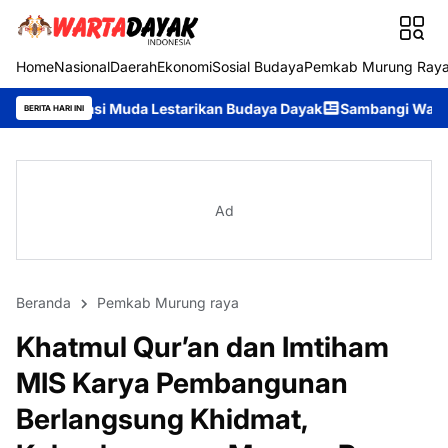
Home
Nasional
Daerah
Ekonomi
Sosial Budaya
Pemkab Murung Ray
da Lestarikan Budaya Dayak
Sambangi Warga Desa, Ditpolairud
BERITA HARI INI
Ad
Beranda
Pemkab Murung raya
Khatmul Qur’an dan Imtiham
MIS Karya Pembangunan
Berlangsung Khidmat,