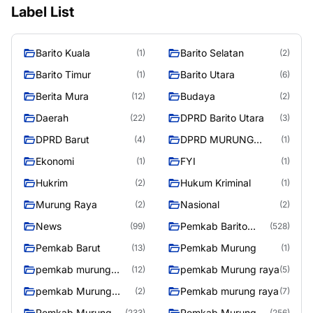
Label List
Barito Kuala
Barito Selatan
(1)
(2)
Barito Timur
Barito Utara
(1)
(6)
Berita Mura
Budaya
(12)
(2)
Daerah
DPRD Barito Utara
(22)
(3)
DPRD Barut
DPRD MURUNG
(4)
(1)
RAYA
Ekonomi
FYI
(1)
(1)
Hukrim
Hukum Kriminal
(2)
(1)
Murung Raya
Nasional
(2)
(2)
News
Pemkab Barito
(99)
(528)
Utara
Pemkab Barut
Pemkab Murung
(13)
(1)
pemkab murung
pemkab Murung raya
(12)
(5)
raya
pemkab Murung
Pemkab murung raya
(2)
(7)
Raya
Pemkab Murung
Pemkab Murung
(233)
(256)