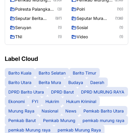
raya
Raya
Polresta Palangka
Polri
(3)
(10)
Raya
Seputar Berita
Seputar Mura
(97)
(136)
Murung Raya
Seasen 2
Seruyan
Sosial
(1)
(1)
TNI
Video
(1)
(1)
Label Cloud
Barito Kuala
Barito Selatan
Barito Timur
Barito Utara
Berita Mura
Budaya
Daerah
DPRD Barito Utara
DPRD Barut
DPRD MURUNG RAYA
Ekonomi
FYI
Hukrim
Hukum Kriminal
Murung Raya
Nasional
News
Pemkab Barito Utara
Pemkab Barut
Pemkab Murung
pemkab murung raya
pemkab Murung raya
pemkab Murung Raya