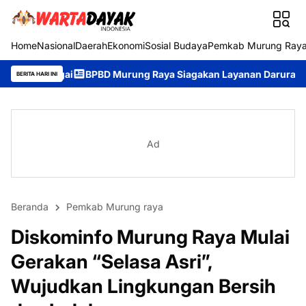
Home
Nasional
Daerah
Ekonomi
Sosial Budaya
Pemkab Murung Ray
PBD Murung Raya Siagakan Layanan Darurat 24 Jam, Masyarakat 
BERITA HARI INI
Ad
Beranda
Pemkab Murung raya
Diskominfo Murung Raya Mulai
Gerakan “Selasa Asri”,
Wujudkan Lingkungan Bersih