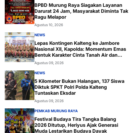
BPBD Murung Raya Siagakan Layanan
Darurat 24 Jam, Masyarakat Diminta Tak
Ragu Melapor
Agustus 10, 2026
NEWS
Lepas Kontingen Kalteng ke Jambore
Nasional XII, Kapolda: Momentum Emas
Bentuk Karakter Cinta Tanah Air dan
Lingkungan
Agustus 09, 2026
NEWS
5 Kilometer Bukan Halangan, 137 Siswa
Diktuk SPKT Polri Polda Kalteng
Tuntaskan Eksdar
Agustus 09, 2026
PEMKAB MURUNG RAYA
Festival Budaya Tira Tangka Balang
2026 Ditutup, Heriyus Ajak Generasi
Muda Lestarikan Budaya Dayak