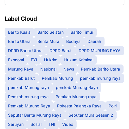
Label Cloud
Barito Kuala
Barito Selatan
Barito Timur
Barito Utara
Berita Mura
Budaya
Daerah
DPRD Barito Utara
DPRD Barut
DPRD MURUNG RAYA
Ekonomi
FYI
Hukrim
Hukum Kriminal
Murung Raya
Nasional
News
Pemkab Barito Utara
Pemkab Barut
Pemkab Murung
pemkab murung raya
pemkab Murung raya
pemkab Murung Raya
Pemkab murung raya
Pemkab Murung raya
Pemkab Murung Raya
Polresta Palangka Raya
Polri
Seputar Berita Murung Raya
Seputar Mura Seasen 2
Seruyan
Sosial
TNI
Video