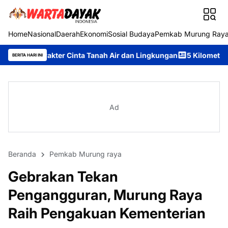
Home
Nasional
Daerah
Ekonomi
Sosial Budaya
Pemkab Murung Ray
inta Tanah Air dan Lingkungan
5 Kilometer Bukan Halangan, 137
BERITA HARI INI
Ad
Beranda
Pemkab Murung raya
Gebrakan Tekan
Pengangguran, Murung Raya
Raih Pengakuan Kementerian