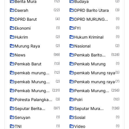
Berita Mura
Budaya
(12)
(2)
Daerah
DPRD Barito Utara
(22)
(3)
DPRD Barut
DPRD MURUNG
(4)
(1)
RAYA
Ekonomi
FYI
(1)
(1)
Hukrim
Hukum Kriminal
(2)
(1)
Murung Raya
Nasional
(2)
(2)
News
Pemkab Barito
(99)
(528)
Utara
Pemkab Barut
Pemkab Murung
(13)
(1)
pemkab murung
pemkab Murung raya
(12)
(5)
raya
pemkab Murung
Pemkab murung raya
(2)
(7)
Raya
Pemkab Murung
Pemkab Murung
(231)
(256)
raya
Raya
Polresta Palangka
Polri
(3)
(10)
Raya
Seputar Berita
Seputar Mura
(97)
(136)
Murung Raya
Seasen 2
Seruyan
Sosial
(1)
(1)
TNI
Video
(1)
(1)