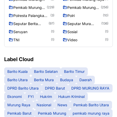
Raya
Pemkab Murung
Pemkab Murung
(229)
(256)
raya
Raya
Polresta Palangka
Polri
(3)
(10)
Raya
Seputar Berita
Seputar Mura
(97)
(136)
Murung Raya
Seasen 2
Seruyan
Sosial
(1)
(1)
TNI
Video
(1)
(1)
Label Cloud
Barito Kuala
Barito Selatan
Barito Timur
Barito Utara
Berita Mura
Budaya
Daerah
DPRD Barito Utara
DPRD Barut
DPRD MURUNG RAYA
Ekonomi
FYI
Hukrim
Hukum Kriminal
Murung Raya
Nasional
News
Pemkab Barito Utara
Pemkab Barut
Pemkab Murung
pemkab murung raya