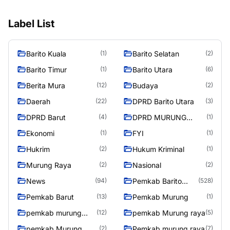
Label List
Barito Kuala
Barito Selatan
(1)
(2)
Barito Timur
Barito Utara
(1)
(6)
Berita Mura
Budaya
(12)
(2)
Daerah
DPRD Barito Utara
(22)
(3)
DPRD Barut
DPRD MURUNG
(4)
(1)
RAYA
Ekonomi
FYI
(1)
(1)
Hukrim
Hukum Kriminal
(2)
(1)
Murung Raya
Nasional
(2)
(2)
News
Pemkab Barito
(94)
(528)
Utara
Pemkab Barut
Pemkab Murung
(13)
(1)
pemkab murung
pemkab Murung raya
(12)
(5)
raya
pemkab Murung
Pemkab murung raya
(2)
(7)