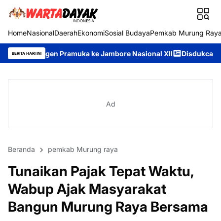
Home
Nasional
Daerah
Ekonomi
Sosial Budaya
Pemkab Murung Ray
n Pramuka ke Jambore Nasional XII
Disdukcapil Murung Raya R
BERITA HARI INI
Ad
Beranda
pemkab Murung raya
Tunaikan Pajak Tepat Waktu,
Wabup Ajak Masyarakat
Bangun Murung Raya Bersama