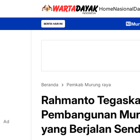
Home
Nasional
Da
Murung Raya Expo 2026 Dib
BERITA HARI INI
Beranda
Pemkab Murung raya
Rahmanto Tegaskan
Pembangunan Muru
Ad
yang Berjalan Send