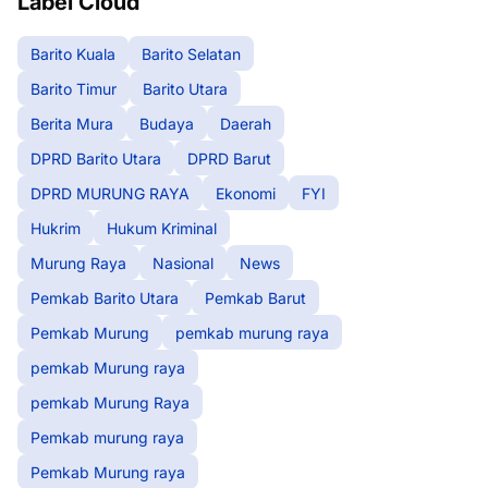
Label Cloud
Barito Kuala
Barito Selatan
Barito Timur
Barito Utara
Berita Mura
Budaya
Daerah
DPRD Barito Utara
DPRD Barut
DPRD MURUNG RAYA
Ekonomi
FYI
Hukrim
Hukum Kriminal
Murung Raya
Nasional
News
Pemkab Barito Utara
Pemkab Barut
Pemkab Murung
pemkab murung raya
pemkab Murung raya
pemkab Murung Raya
Pemkab murung raya
Pemkab Murung raya