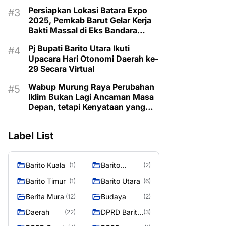
Taman Makam Pahlawan
Persiapkan Lokasi Batara Expo
2025, Pemkab Barut Gelar Kerja
Bakti Massal di Eks Bandara
Lama
Pj Bupati Barito Utara Ikuti
Upacara Hari Otonomi Daerah ke-
29 Secara Virtual
Wabup Murung Raya Perubahan
Iklim Bukan Lagi Ancaman Masa
Depan, tetapi Kenyataan yang
Harus Dihadapi
Label List
Barito Kuala
Barito
(1)
(2)
Selatan
Barito Timur
Barito Utara
(1)
(6)
Berita Mura
Budaya
(12)
(2)
Daerah
DPRD Barito
(22)
(3)
Utara