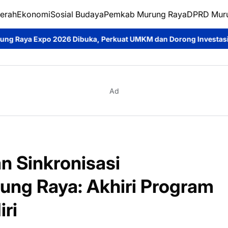
erah
Ekonomi
Sosial Budaya
Pemkab Murung Raya
DPRD Mur
uka, Perkuat UMKM dan Dorong Investasi Daerah
Jumat Berkah
Ad
 Sinkronisasi
ng Raya: Akhiri Program
iri