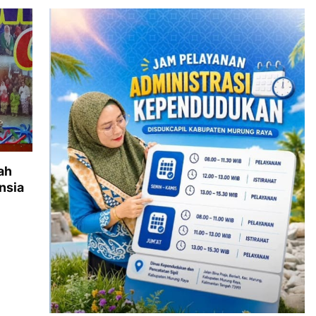
ah
nsia