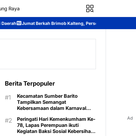
ung Raya
 Brimob Kalteng, Personel Batalyon B Pelopor Berbagi Kebahagi
Berita Terpopuler
Kecamatan Sumber Barito
Tampilkan Semangat
Kebersamaan dalam Karnaval
Budaya Murung Raya
Ad
Peringati Hari Kemenkumham Ke-
78, Lapas Perempuan ikuti
Kegiatan Baksi Sosial Kebersihan