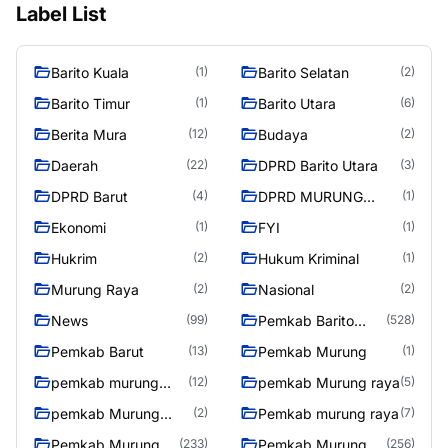
Label List
Barito Kuala
Barito Selatan
(1)
(2)
Barito Timur
Barito Utara
(1)
(6)
Berita Mura
Budaya
(12)
(2)
Daerah
DPRD Barito Utara
(22)
(3)
DPRD Barut
DPRD MURUNG
(4)
(1)
RAYA
Ekonomi
FYI
(1)
(1)
Hukrim
Hukum Kriminal
(2)
(1)
Murung Raya
Nasional
(2)
(2)
News
Pemkab Barito
(99)
(528)
Utara
Pemkab Barut
Pemkab Murung
(13)
(1)
pemkab murung
pemkab Murung raya
(12)
(5)
raya
pemkab Murung
Pemkab murung raya
(2)
(7)
Raya
Pemkab Murung
Pemkab Murung
(233)
(256)