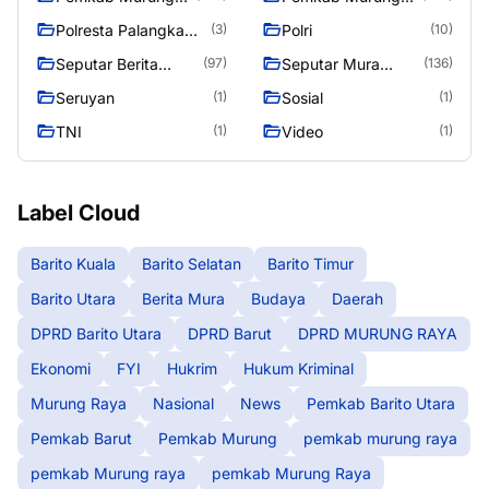
raya
Raya
Polresta Palangka
Polri
(3)
(10)
Raya
Seputar Berita
Seputar Mura
(97)
(136)
Murung Raya
Seasen 2
Seruyan
Sosial
(1)
(1)
TNI
Video
(1)
(1)
Label Cloud
Barito Kuala
Barito Selatan
Barito Timur
Barito Utara
Berita Mura
Budaya
Daerah
DPRD Barito Utara
DPRD Barut
DPRD MURUNG RAYA
Ekonomi
FYI
Hukrim
Hukum Kriminal
Murung Raya
Nasional
News
Pemkab Barito Utara
Pemkab Barut
Pemkab Murung
pemkab murung raya
pemkab Murung raya
pemkab Murung Raya