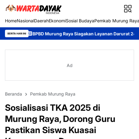
Home
Nasional
Daerah
Ekonomi
Sosial Budaya
Pemkab Murung Ray
D Murung Raya Siagakan Layanan Darurat 24 Jam, Masyarakat Di
BERITA HARI INI
Ad
Beranda
Pemkab Murung Raya
Sosialisasi TKA 2025 di
Murung Raya, Dorong Guru
Pastikan Siswa Kuasai