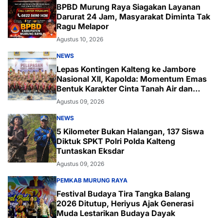
BPBD Murung Raya Siagakan Layanan
Darurat 24 Jam, Masyarakat Diminta Tak
Ragu Melapor
Agustus 10, 2026
NEWS
Lepas Kontingen Kalteng ke Jambore
Nasional XII, Kapolda: Momentum Emas
Bentuk Karakter Cinta Tanah Air dan
Lingkungan
Agustus 09, 2026
NEWS
5 Kilometer Bukan Halangan, 137 Siswa
Diktuk SPKT Polri Polda Kalteng
Tuntaskan Eksdar
Agustus 09, 2026
PEMKAB MURUNG RAYA
Festival Budaya Tira Tangka Balang
2026 Ditutup, Heriyus Ajak Generasi
Muda Lestarikan Budaya Dayak