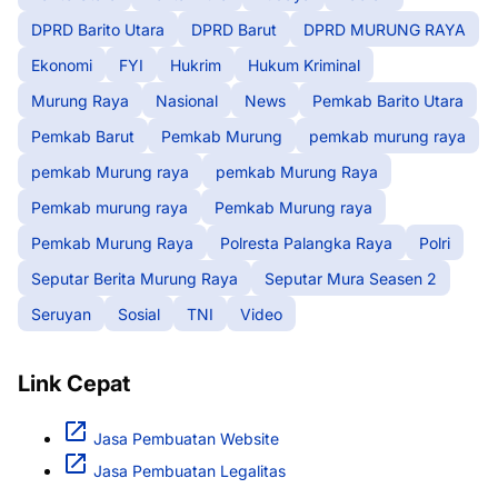
DPRD Barito Utara
DPRD Barut
DPRD MURUNG RAYA
Ekonomi
FYI
Hukrim
Hukum Kriminal
Murung Raya
Nasional
News
Pemkab Barito Utara
Pemkab Barut
Pemkab Murung
pemkab murung raya
pemkab Murung raya
pemkab Murung Raya
Pemkab murung raya
Pemkab Murung raya
Pemkab Murung Raya
Polresta Palangka Raya
Polri
Seputar Berita Murung Raya
Seputar Mura Seasen 2
Seruyan
Sosial
TNI
Video
Link Cepat
Jasa Pembuatan Website
Jasa Pembuatan Legalitas