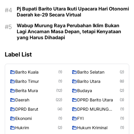
Pj Bupati Barito Utara Ikuti Upacara Hari Otonomi
Daerah ke-29 Secara Virtual
Wabup Murung Raya Perubahan Iklim Bukan
Lagi Ancaman Masa Depan, tetapi Kenyataan
yang Harus Dihadapi
Label List
Barito Kuala
Barito Selatan
(1)
(2)
Barito Timur
Barito Utara
(1)
(6)
Berita Mura
Budaya
(12)
(2)
Daerah
DPRD Barito Utara
(22)
(3)
DPRD Barut
DPRD MURUNG
(4)
(1)
RAYA
Ekonomi
FYI
(1)
(1)
Hukrim
Hukum Kriminal
(2)
(1)