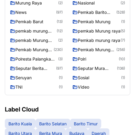
Murung Raya
Nasional
(2)
(2)
News
Pemkab Barito
(97)
(528)
Utara
Pemkab Barut
Pemkab Murung
(13)
(1)
pemkab murung
pemkab Murung raya
(12)
(5)
raya
pemkab Murung
Pemkab murung raya
(2)
(7)
Raya
Pemkab Murung
Pemkab Murung
(230)
(256)
raya
Raya
Polresta Palangka
Polri
(3)
(10)
Raya
Seputar Berita
Seputar Mura
(97)
(136)
Murung Raya
Seasen 2
Seruyan
Sosial
(1)
(1)
TNI
Video
(1)
(1)
Label Cloud
Barito Kuala
Barito Selatan
Barito Timur
Barito Utara
Berita Mura
Budaya
Daerah