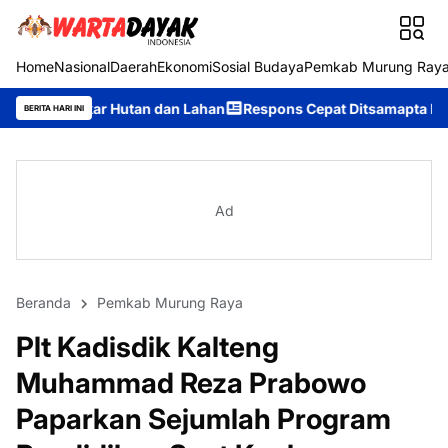
Home
Nasional
Daerah
Ekonomi
Sosial Budaya
Pemkab Murung Ray
tan dan Lahan
Respons Cepat Ditsamapta Polda Kalteng Tangani
BERITA HARI INI
Ad
Beranda
Pemkab Murung Raya
Plt Kadisdik Kalteng
Muhammad Reza Prabowo
Paparkan Sejumlah Program