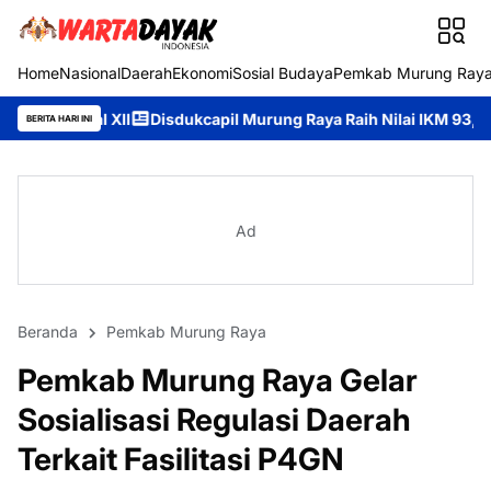
Home
Nasional
Daerah
Ekonomi
Sosial Budaya
Pemkab Murung Ray
I
Disdukcapil Murung Raya Raih Nilai IKM 93,84, Bukti Komitmen
BERITA HARI INI
Ad
Beranda
Pemkab Murung Raya
Pemkab Murung Raya Gelar
Sosialisasi Regulasi Daerah
Terkait Fasilitasi P4GN