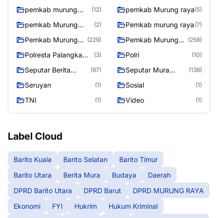
pemkab murung
pemkab Murung raya
(12)
(5)
raya
pemkab Murung
Pemkab murung raya
(2)
(7)
Raya
Pemkab Murung
Pemkab Murung
(229)
(256)
raya
Raya
Polresta Palangka
Polri
(3)
(10)
Raya
Seputar Berita
Seputar Mura
(97)
(136)
Murung Raya
Seasen 2
Seruyan
Sosial
(1)
(1)
TNI
Video
(1)
(1)
Label Cloud
Barito Kuala
Barito Selatan
Barito Timur
Barito Utara
Berita Mura
Budaya
Daerah
DPRD Barito Utara
DPRD Barut
DPRD MURUNG RAYA
Ekonomi
FYI
Hukrim
Hukum Kriminal