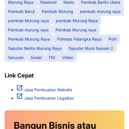
Murung Raya
Nasional
News
Pemkab Barito Utara
Pemkab Barut
Pemkab Murung
pemkab murung raya
pemkab Murung raya
pemkab Murung Raya
Pemkab murung raya
Pemkab Murung raya
Pemkab Murung Raya
Polresta Palangka Raya
Polri
Seputar Berita Murung Raya
Seputar Mura Seasen 2
Seruyan
Sosial
TNI
Video
Link Cepat
Jasa Pembuatan Website
Jasa Pembuatan Legalitas
Bangun Bisnis atau