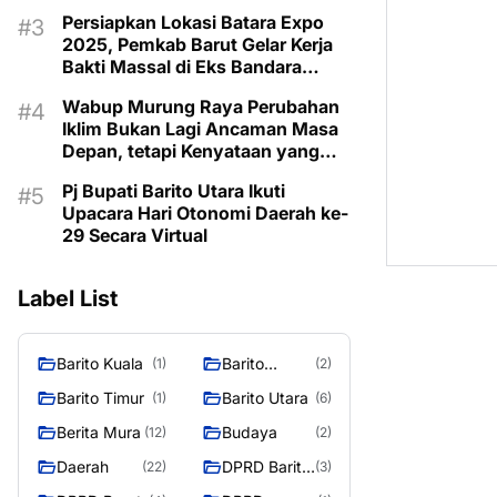
Taman Makam Pahlawan
Persiapkan Lokasi Batara Expo
2025, Pemkab Barut Gelar Kerja
Bakti Massal di Eks Bandara
Lama
Wabup Murung Raya Perubahan
Iklim Bukan Lagi Ancaman Masa
Depan, tetapi Kenyataan yang
Harus Dihadapi
Pj Bupati Barito Utara Ikuti
Upacara Hari Otonomi Daerah ke-
29 Secara Virtual
Label List
Barito Kuala
Barito
(1)
(2)
Selatan
Barito Timur
Barito Utara
(1)
(6)
Berita Mura
Budaya
(12)
(2)
Daerah
DPRD Barito
(22)
(3)
Utara