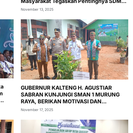
Masyarakat Tegaskan Pentingnya SDM
Tangguh dan Profesional Hadapi
November 13, 2025
Tantangan Keamanan Daerah
za
GUBERNUR KALTENG H. AGUSTIAR
m
SABRAN KUNJUNGI SMAN 1 MURUNG
RAYA, BERIKAN MOTIVASI DAN
LUNCURKAN PASAR MURAH,
November 17, 2025
PENANAMAN POHON, DAN
PEMERIKSAAN KESEHATAN GRATIS