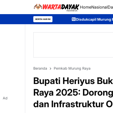
Home
Nasional
Da
Disdukcapil Murung Raya Raih Nilai IKM 93,
BERITA HARI INI
Beranda
Pemkab Murung Raya
Bupati Heriyus Bu
Raya 2025: Doron
Ad
dan Infrastruktur 