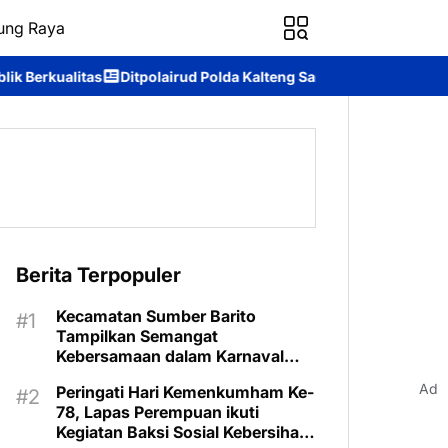
ung Raya
lairud Polda Kalteng Sambangi Masyarakat, Berikan Edukasi ten
Berita Terpopuler
Kecamatan Sumber Barito
Tampilkan Semangat
Kebersamaan dalam Karnaval
Budaya Murung Raya
Ad
Peringati Hari Kemenkumham Ke-
78, Lapas Perempuan ikuti
Kegiatan Baksi Sosial Kebersihan