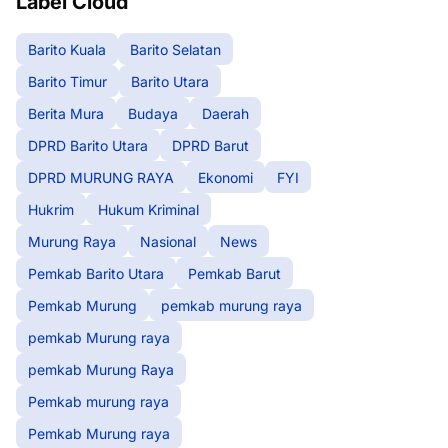
Label Cloud
Barito Kuala
Barito Selatan
Barito Timur
Barito Utara
Berita Mura
Budaya
Daerah
DPRD Barito Utara
DPRD Barut
DPRD MURUNG RAYA
Ekonomi
FYI
Hukrim
Hukum Kriminal
Murung Raya
Nasional
News
Pemkab Barito Utara
Pemkab Barut
Pemkab Murung
pemkab murung raya
pemkab Murung raya
pemkab Murung Raya
Pemkab murung raya
Pemkab Murung raya