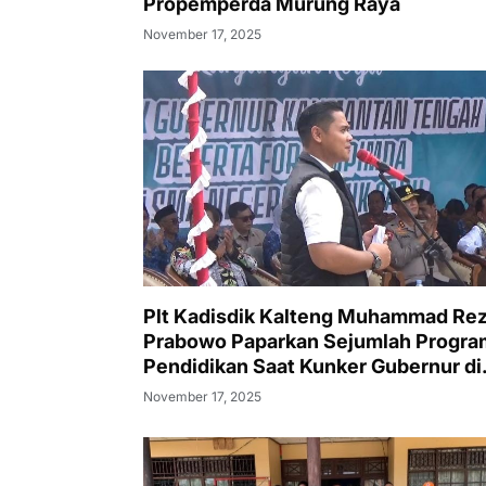
Propemperda Murung Raya
November 17, 2025
Plt Kadisdik Kalteng Muhammad Re
Prabowo Paparkan Sejumlah Progra
Pendidikan Saat Kunker Gubernur di
SMAN 1 Puruk Cahu
November 17, 2025