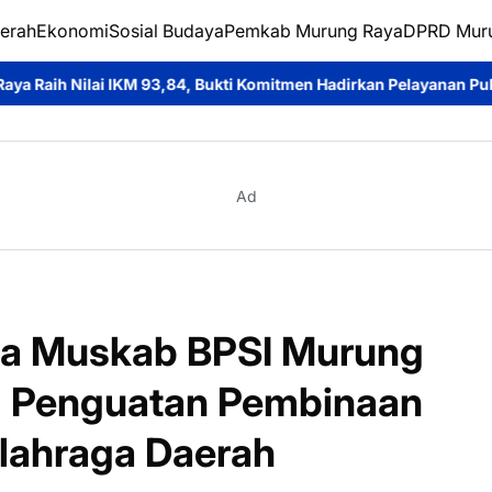
erah
Ekonomi
Sosial Budaya
Pemkab Murung Raya
DPRD Mur
84, Bukti Komitmen Hadirkan Pelayanan Publik Berkualitas
Ditpo
Ad
ka Muskab BPSI Murung
g Penguatan Pembinaan
Olahraga Daerah