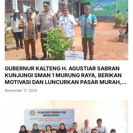
GUBERNUR KALTENG H. AGUSTIAR SABRAN
KUNJUNGI SMAN 1 MURUNG RAYA, BERIKAN
MOTIVASI DAN LUNCURKAN PASAR MURAH,
PENANAMAN POHON, DAN PEMERIKSAAN
November 17, 2025
KESEHATAN GRATIS