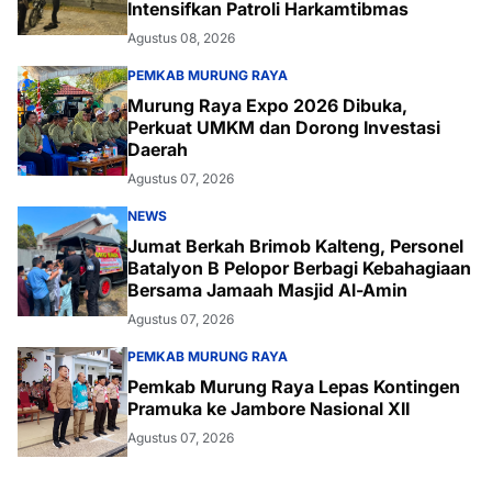
Intensifkan Patroli Harkamtibmas
Agustus 08, 2026
PEMKAB MURUNG RAYA
Murung Raya Expo 2026 Dibuka,
Perkuat UMKM dan Dorong Investasi
Daerah
Agustus 07, 2026
NEWS
Jumat Berkah Brimob Kalteng, Personel
Batalyon B Pelopor Berbagi Kebahagiaan
Bersama Jamaah Masjid Al-Amin
Agustus 07, 2026
PEMKAB MURUNG RAYA
Pemkab Murung Raya Lepas Kontingen
Pramuka ke Jambore Nasional XII
Agustus 07, 2026