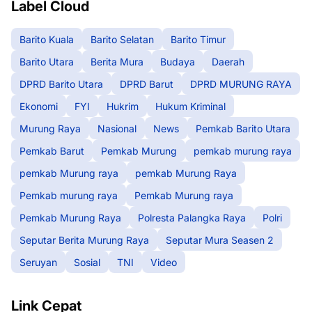
Label Cloud
Barito Kuala
Barito Selatan
Barito Timur
Barito Utara
Berita Mura
Budaya
Daerah
DPRD Barito Utara
DPRD Barut
DPRD MURUNG RAYA
Ekonomi
FYI
Hukrim
Hukum Kriminal
Murung Raya
Nasional
News
Pemkab Barito Utara
Pemkab Barut
Pemkab Murung
pemkab murung raya
pemkab Murung raya
pemkab Murung Raya
Pemkab murung raya
Pemkab Murung raya
Pemkab Murung Raya
Polresta Palangka Raya
Polri
Seputar Berita Murung Raya
Seputar Mura Seasen 2
Seruyan
Sosial
TNI
Video
Link Cepat