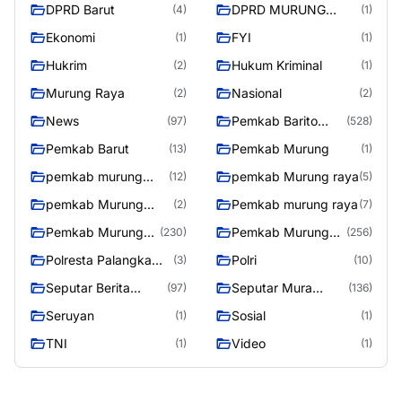
DPRD Barut
DPRD MURUNG
(4)
(1)
RAYA
Ekonomi
FYI
(1)
(1)
Hukrim
Hukum Kriminal
(2)
(1)
Murung Raya
Nasional
(2)
(2)
News
Pemkab Barito
(97)
(528)
Utara
Pemkab Barut
Pemkab Murung
(13)
(1)
pemkab murung
pemkab Murung raya
(12)
(5)
raya
pemkab Murung
Pemkab murung raya
(2)
(7)
Raya
Pemkab Murung
Pemkab Murung
(230)
(256)
raya
Raya
Polresta Palangka
Polri
(3)
(10)
Raya
Seputar Berita
Seputar Mura
(97)
(136)
Murung Raya
Seasen 2
Seruyan
Sosial
(1)
(1)
TNI
Video
(1)
(1)