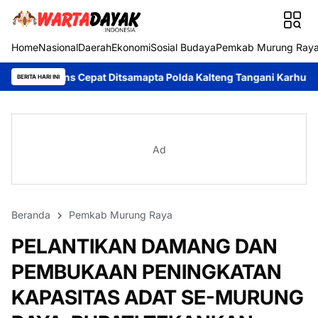
Home
Nasional
Daerah
Ekonomi
Sosial Budaya
Pemkab Murung Ray
pat Ditsamapta Polda Kalteng Tangani Karhutla di Palangka Raya
BERITA HARI INI
Ad
Beranda
Pemkab Murung Raya
PELANTIKAN DAMANG DAN
PEMBUKAAN PENINGKATAN
KAPASITAS ADAT SE-MURUNG