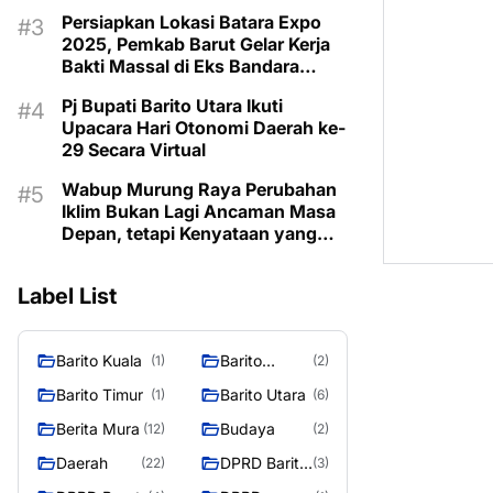
Taman Makam Pahlawan
Persiapkan Lokasi Batara Expo
2025, Pemkab Barut Gelar Kerja
Bakti Massal di Eks Bandara
Lama
Pj Bupati Barito Utara Ikuti
Upacara Hari Otonomi Daerah ke-
29 Secara Virtual
Wabup Murung Raya Perubahan
Iklim Bukan Lagi Ancaman Masa
Depan, tetapi Kenyataan yang
Harus Dihadapi
Label List
Barito Kuala
Barito
(1)
(2)
Selatan
Barito Timur
Barito Utara
(1)
(6)
Berita Mura
Budaya
(12)
(2)
Daerah
DPRD Barito
(22)
(3)
Utara