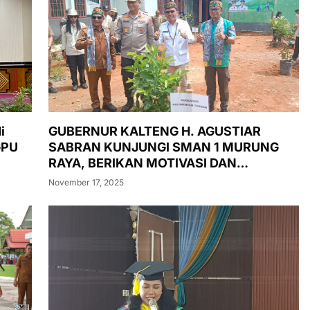
i
GUBERNUR KALTENG H. AGUSTIAR
GPU
SABRAN KUNJUNGI SMAN 1 MURUNG
RAYA, BERIKAN MOTIVASI DAN
LUNCURKAN PASAR MURAH,
November 17, 2025
PENANAMAN POHON, DAN
PEMERIKSAAN KESEHATAN GRATIS