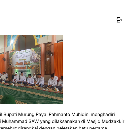
l Bupati Murung Raya, Rahmanto Muhidin, menghadiri
abi Muhammad SAW yang dilaksanakan di Masjid Mudzakkir
tersebut dirangkai dengan peletakan batu pertama