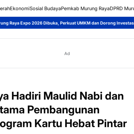
erah
Ekonomi
Sosial Budaya
Pemkab Murung Raya
DPRD Mur
buka, Perkuat UMKM dan Dorong Investasi Daerah
Jumat Berka
Ad
 Hadiri Maulid Nabi dan
ertama Pembangunan
gram Kartu Hebat Pintar