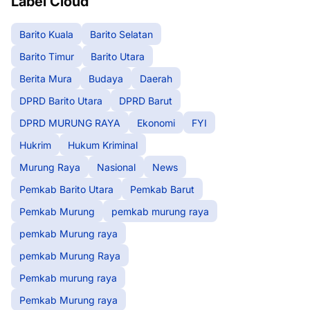
Label Cloud
Barito Kuala
Barito Selatan
Barito Timur
Barito Utara
Berita Mura
Budaya
Daerah
DPRD Barito Utara
DPRD Barut
DPRD MURUNG RAYA
Ekonomi
FYI
Hukrim
Hukum Kriminal
Murung Raya
Nasional
News
Pemkab Barito Utara
Pemkab Barut
Pemkab Murung
pemkab murung raya
pemkab Murung raya
pemkab Murung Raya
Pemkab murung raya
Pemkab Murung raya