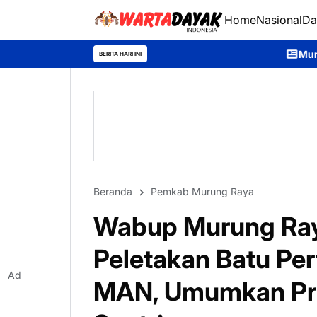
Home
Nasional
Da
Murung Raya Expo 2026 Di
BERITA HARI INI
Beranda
Pemkab Murung Raya
Wabup Murung Raya
Peletakan Batu P
Ad
MAN, Umumkan Pro