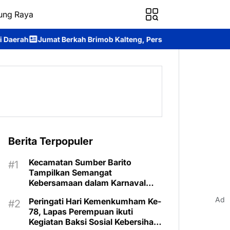
ung Raya
h Brimob Kalteng, Personel Batalyon B Pelopor Berbagi Kebaha
Berita Terpopuler
Kecamatan Sumber Barito
Tampilkan Semangat
Kebersamaan dalam Karnaval
Budaya Murung Raya
Ad
Peringati Hari Kemenkumham Ke-
78, Lapas Perempuan ikuti
Kegiatan Baksi Sosial Kebersihan