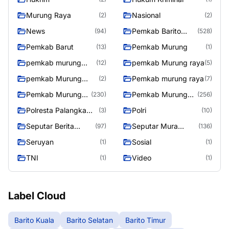
Murung Raya
Nasional
(2)
(2)
News
Pemkab Barito
(94)
(528)
Utara
Pemkab Barut
Pemkab Murung
(13)
(1)
pemkab murung
pemkab Murung raya
(12)
(5)
raya
pemkab Murung
Pemkab murung raya
(2)
(7)
Raya
Pemkab Murung
Pemkab Murung
(230)
(256)
raya
Raya
Polresta Palangka
Polri
(3)
(10)
Raya
Seputar Berita
Seputar Mura
(97)
(136)
Murung Raya
Seasen 2
Seruyan
Sosial
(1)
(1)
TNI
Video
(1)
(1)
Label Cloud
Barito Kuala
Barito Selatan
Barito Timur