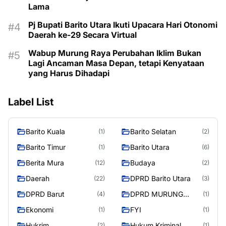
Lama
Pj Bupati Barito Utara Ikuti Upacara Hari Otonomi
Daerah ke-29 Secara Virtual
Wabup Murung Raya Perubahan Iklim Bukan
Lagi Ancaman Masa Depan, tetapi Kenyataan
yang Harus Dihadapi
Label List
Barito Kuala
Barito Selatan
(1)
(2)
Barito Timur
Barito Utara
(1)
(6)
Berita Mura
Budaya
(12)
(2)
Daerah
DPRD Barito Utara
(22)
(3)
DPRD Barut
DPRD MURUNG
(4)
(1)
RAYA
Ekonomi
FYI
(1)
(1)
Hukrim
Hukum Kriminal
(2)
(1)