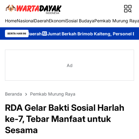
Home
Nasional
Daerah
Ekonomi
Sosial Budaya
Pemkab Murung Ray
h
Jumat Berkah Brimob Kalteng, Personel Batalyon B Pelopor 
BERITA HARI INI
Ad
Beranda
Pemkab Murung Raya
RDA Gelar Bakti Sosial Harlah
ke-7, Tebar Manfaat untuk
Sesama