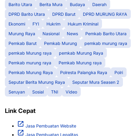
Barito Utara
Berita Mura
Budaya
Daerah
DPRD Barito Utara
DPRD Barut
DPRD MURUNG RAYA
Ekonomi
FYI
Hukrim
Hukum Kriminal
Murung Raya
Nasional
News
Pemkab Barito Utara
Pemkab Barut
Pemkab Murung
pemkab murung raya
pemkab Murung raya
pemkab Murung Raya
Pemkab murung raya
Pemkab Murung raya
Pemkab Murung Raya
Polresta Palangka Raya
Polri
Seputar Berita Murung Raya
Seputar Mura Seasen 2
Seruyan
Sosial
TNI
Video
Link Cepat
Jasa Pembuatan Website
Jasa Pembuatan Legalitas