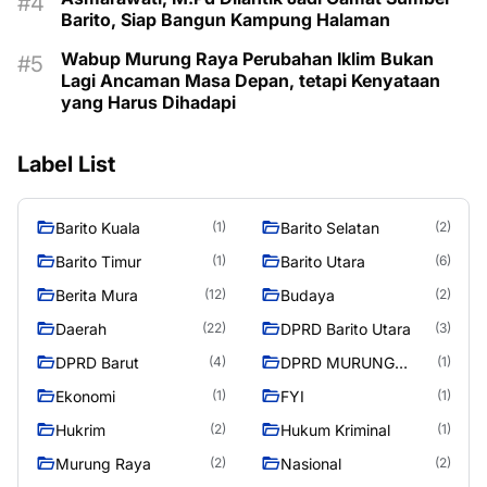
Barito, Siap Bangun Kampung Halaman
Wabup Murung Raya Perubahan Iklim Bukan
Lagi Ancaman Masa Depan, tetapi Kenyataan
yang Harus Dihadapi
Label List
Barito Kuala
Barito Selatan
(1)
(2)
Barito Timur
Barito Utara
(1)
(6)
Berita Mura
Budaya
(12)
(2)
Daerah
DPRD Barito Utara
(22)
(3)
DPRD Barut
DPRD MURUNG
(4)
(1)
RAYA
Ekonomi
FYI
(1)
(1)
Hukrim
Hukum Kriminal
(2)
(1)
Murung Raya
Nasional
(2)
(2)