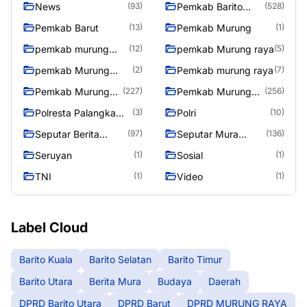
News
Pemkab Barito
(93)
(528)
Utara
Pemkab Barut
Pemkab Murung
(13)
(1)
pemkab murung
pemkab Murung raya
(12)
(5)
raya
pemkab Murung
Pemkab murung raya
(2)
(7)
Raya
Pemkab Murung
Pemkab Murung
(227)
(256)
raya
Raya
Polresta Palangka
Polri
(3)
(10)
Raya
Seputar Berita
Seputar Mura
(97)
(136)
Murung Raya
Seasen 2
Seruyan
Sosial
(1)
(1)
TNI
Video
(1)
(1)
Label Cloud
Barito Kuala
Barito Selatan
Barito Timur
Barito Utara
Berita Mura
Budaya
Daerah
DPRD Barito Utara
DPRD Barut
DPRD MURUNG RAYA