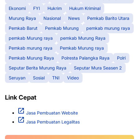
Ekonomi
FYI
Hukrim
Hukum Kriminal
Murung Raya
Nasional
News
Pemkab Barito Utara
Pemkab Barut
Pemkab Murung
pemkab murung raya
pemkab Murung raya
pemkab Murung Raya
Pemkab murung raya
Pemkab Murung raya
Pemkab Murung Raya
Polresta Palangka Raya
Polri
Seputar Berita Murung Raya
Seputar Mura Seasen 2
Seruyan
Sosial
TNI
Video
Link Cepat
Jasa Pembuatan Website
Jasa Pembuatan Legalitas