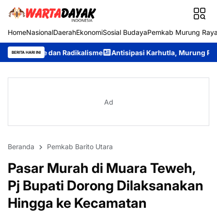
Home
Nasional
Daerah
Ekonomi
Sosial Budaya
Pemkab Murung Ray
Radikalisme
Antisipasi Karhutla, Murung Raya Resmi Berlakukan 
BERITA HARI INI
Ad
Beranda
Pemkab Barito Utara
Pasar Murah di Muara Teweh,
Pj Bupati Dorong Dilaksanakan
Hingga ke Kecamatan