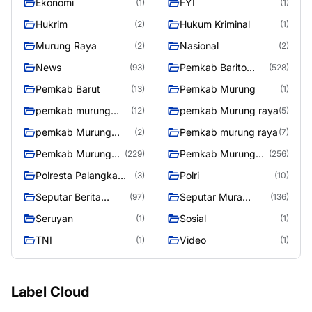
Ekonomi
FYI
(1)
(1)
Hukrim
Hukum Kriminal
(2)
(1)
Murung Raya
Nasional
(2)
(2)
News
Pemkab Barito
(93)
(528)
Utara
Pemkab Barut
Pemkab Murung
(13)
(1)
pemkab murung
pemkab Murung raya
(12)
(5)
raya
pemkab Murung
Pemkab murung raya
(2)
(7)
Raya
Pemkab Murung
Pemkab Murung
(229)
(256)
raya
Raya
Polresta Palangka
Polri
(3)
(10)
Raya
Seputar Berita
Seputar Mura
(97)
(136)
Murung Raya
Seasen 2
Seruyan
Sosial
(1)
(1)
TNI
Video
(1)
(1)
Label Cloud