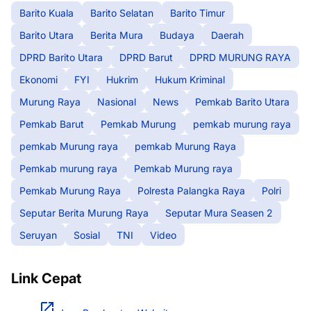
Barito Kuala
Barito Selatan
Barito Timur
Barito Utara
Berita Mura
Budaya
Daerah
DPRD Barito Utara
DPRD Barut
DPRD MURUNG RAYA
Ekonomi
FYI
Hukrim
Hukum Kriminal
Murung Raya
Nasional
News
Pemkab Barito Utara
Pemkab Barut
Pemkab Murung
pemkab murung raya
pemkab Murung raya
pemkab Murung Raya
Pemkab murung raya
Pemkab Murung raya
Pemkab Murung Raya
Polresta Palangka Raya
Polri
Seputar Berita Murung Raya
Seputar Mura Seasen 2
Seruyan
Sosial
TNI
Video
Link Cepat