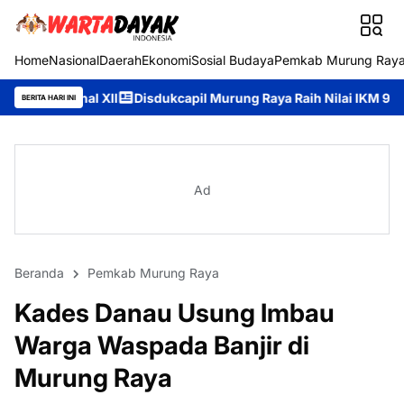
Home
Nasional
Daerah
Ekonomi
Sosial Budaya
Pemkab Murung Ray
I
Disdukcapil Murung Raya Raih Nilai IKM 93,84, Bukti Komitme
BERITA HARI INI
Ad
Beranda
Pemkab Murung Raya
Kades Danau Usung Imbau
Warga Waspada Banjir di
Murung Raya