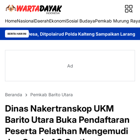
Home
Nasional
Daerah
Ekonomi
Sosial Budaya
Pemkab Murung Ray
, Ditpolairud Polda Kalteng Sampaikan Larangan Membakar Huta
BERITA HARI INI
Ad
Beranda
Pemkab Barito Utara
Dinas Nakertranskop UKM
Barito Utara Buka Pendaftaran
Peserta Pelatihan Mengemudi