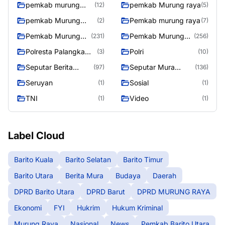
pemkab murung
pemkab Murung raya
(12)
(5)
raya
pemkab Murung
Pemkab murung raya
(2)
(7)
Raya
Pemkab Murung
Pemkab Murung
(231)
(256)
raya
Raya
Polresta Palangka
Polri
(3)
(10)
Raya
Seputar Berita
Seputar Mura
(97)
(136)
Murung Raya
Seasen 2
Seruyan
Sosial
(1)
(1)
TNI
Video
(1)
(1)
Label Cloud
Barito Kuala
Barito Selatan
Barito Timur
Barito Utara
Berita Mura
Budaya
Daerah
DPRD Barito Utara
DPRD Barut
DPRD MURUNG RAYA
Ekonomi
FYI
Hukrim
Hukum Kriminal
Murung Raya
Nasional
News
Pemkab Barito Utara