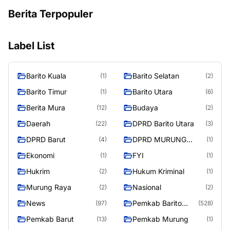
Berita Terpopuler
Label List
Barito Kuala
Barito Selatan
(1)
(2)
Barito Timur
Barito Utara
(1)
(6)
Berita Mura
Budaya
(12)
(2)
Daerah
DPRD Barito Utara
(22)
(3)
DPRD Barut
DPRD MURUNG
(4)
(1)
RAYA
Ekonomi
FYI
(1)
(1)
Hukrim
Hukum Kriminal
(2)
(1)
Murung Raya
Nasional
(2)
(2)
News
Pemkab Barito
(97)
(528)
Utara
Pemkab Barut
Pemkab Murung
(13)
(1)