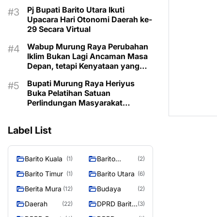
Lama
Pj Bupati Barito Utara Ikuti
Upacara Hari Otonomi Daerah ke-
29 Secara Virtual
Wabup Murung Raya Perubahan
Iklim Bukan Lagi Ancaman Masa
Depan, tetapi Kenyataan yang
Harus Dihadapi
Bupati Murung Raya Heriyus
Buka Pelatihan Satuan
Perlindungan Masyarakat
Tegaskan Pentingnya SDM
Tangguh dan Profesional Hadapi
Label List
Tantangan Keamanan Daerah
Barito Kuala
Barito
(1)
(2)
Selatan
Barito Timur
Barito Utara
(1)
(6)
Berita Mura
Budaya
(12)
(2)
Daerah
DPRD Barito
(22)
(3)
Utara