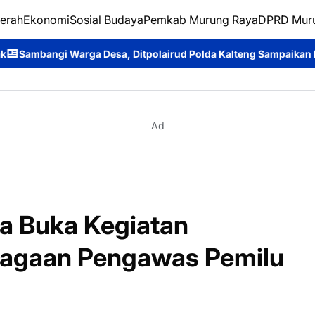
erah
Ekonomi
Sosial Budaya
Pemkab Murung Raya
DPRD Mur
sa, Ditpolairud Polda Kalteng Sampaikan Larangan Membakar Hu
Ad
a Buka Kegiatan
agaan Pengawas Pemilu