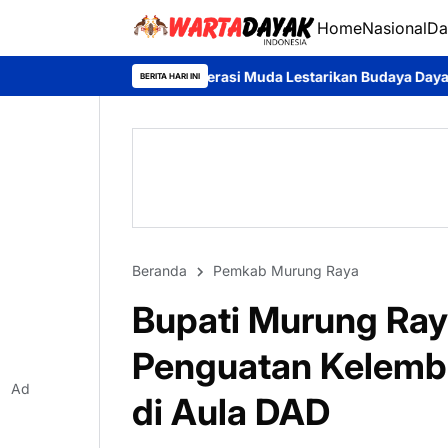
Home
Nasional
Da
Ajak Generasi Muda Lestarikan Budaya Dayak
Sambangi Warga De
BERITA HARI INI
Beranda
Pemkab Murung Raya
Bupati Murung Ray
Penguatan Kelemb
Ad
di Aula DAD