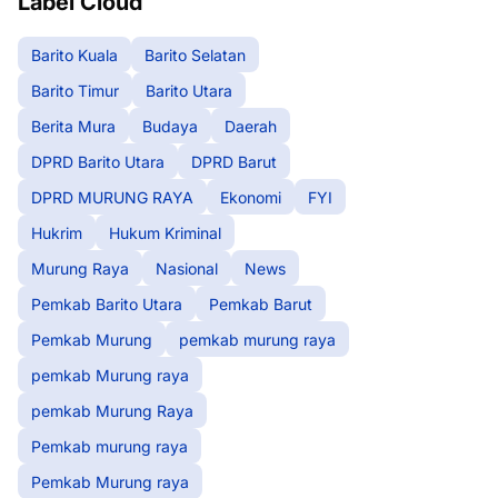
Label Cloud
Barito Kuala
Barito Selatan
Barito Timur
Barito Utara
Berita Mura
Budaya
Daerah
DPRD Barito Utara
DPRD Barut
DPRD MURUNG RAYA
Ekonomi
FYI
Hukrim
Hukum Kriminal
Murung Raya
Nasional
News
Pemkab Barito Utara
Pemkab Barut
Pemkab Murung
pemkab murung raya
pemkab Murung raya
pemkab Murung Raya
Pemkab murung raya
Pemkab Murung raya