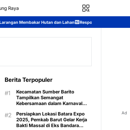
ung Raya
tan dan Lahan
Respons Cepat Ditsamapta Polda Kalteng Tangani
Berita Terpopuler
Kecamatan Sumber Barito
Tampilkan Semangat
Kebersamaan dalam Karnaval
Budaya Murung Raya
Ad
Persiapkan Lokasi Batara Expo
2025, Pemkab Barut Gelar Kerja
Bakti Massal di Eks Bandara