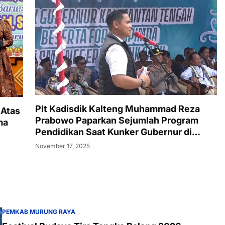
Plt Kadisdik Kalteng Muhammad Reza
 Atas
Prabowo Paparkan Sejumlah Program
ma
Pendidikan Saat Kunker Gubernur di
SMAN 1 Puruk Cahu
November 17, 2025
PEMKAB MURUNG RAYA