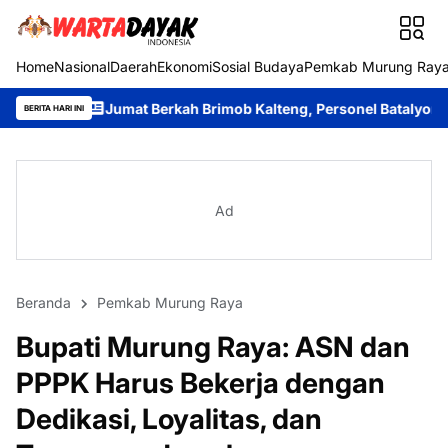
Home
Nasional
Daerah
Ekonomi
Sosial Budaya
Pemkab Murung Ray
mat Berkah Brimob Kalteng, Personel Batalyon B Pelopor Berbag
BERITA HARI INI
Ad
Beranda
Pemkab Murung Raya
Bupati Murung Raya: ASN dan
PPPK Harus Bekerja dengan
Dedikasi, Loyalitas, dan