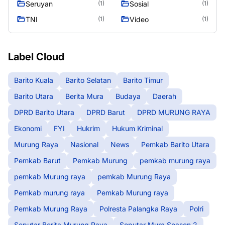
Seruyan
Sosial
(1)
(1)
TNI
Video
(1)
(1)
Label Cloud
Barito Kuala
Barito Selatan
Barito Timur
Barito Utara
Berita Mura
Budaya
Daerah
DPRD Barito Utara
DPRD Barut
DPRD MURUNG RAYA
Ekonomi
FYI
Hukrim
Hukum Kriminal
Murung Raya
Nasional
News
Pemkab Barito Utara
Pemkab Barut
Pemkab Murung
pemkab murung raya
pemkab Murung raya
pemkab Murung Raya
Pemkab murung raya
Pemkab Murung raya
Pemkab Murung Raya
Polresta Palangka Raya
Polri
Seputar Berita Murung Raya
Seputar Mura Seasen 2