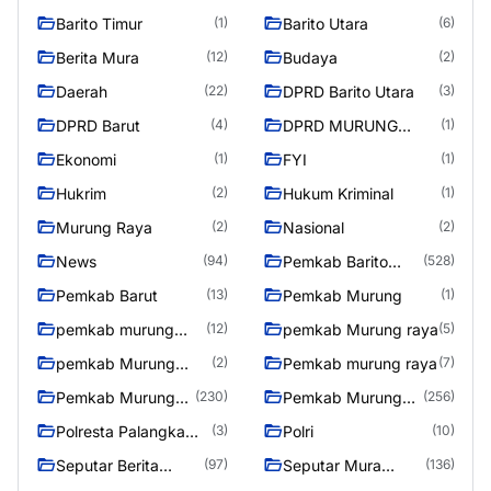
Barito Timur
Barito Utara
(1)
(6)
Berita Mura
Budaya
(12)
(2)
Daerah
DPRD Barito Utara
(22)
(3)
DPRD Barut
DPRD MURUNG
(4)
(1)
RAYA
Ekonomi
FYI
(1)
(1)
Hukrim
Hukum Kriminal
(2)
(1)
Murung Raya
Nasional
(2)
(2)
News
Pemkab Barito
(94)
(528)
Utara
Pemkab Barut
Pemkab Murung
(13)
(1)
pemkab murung
pemkab Murung raya
(12)
(5)
raya
pemkab Murung
Pemkab murung raya
(2)
(7)
Raya
Pemkab Murung
Pemkab Murung
(230)
(256)
raya
Raya
Polresta Palangka
Polri
(3)
(10)
Raya
Seputar Berita
Seputar Mura
(97)
(136)
Murung Raya
Seasen 2