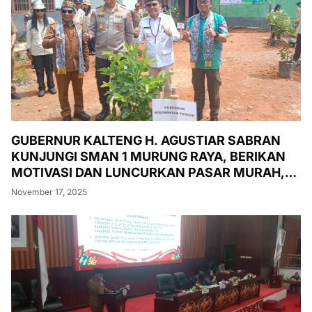
GUBERNUR KALTENG H. AGUSTIAR SABRAN
KUNJUNGI SMAN 1 MURUNG RAYA, BERIKAN
MOTIVASI DAN LUNCURKAN PASAR MURAH,
PENANAMAN POHON, DAN PEMERIKSAAN
November 17, 2025
KESEHATAN GRATIS