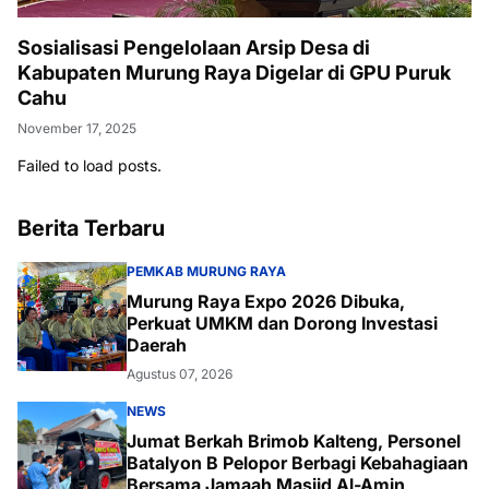
Sosialisasi Pengelolaan Arsip Desa di
Kabupaten Murung Raya Digelar di GPU Puruk
Cahu
November 17, 2025
Failed to load posts.
Berita Terbaru
PEMKAB MURUNG RAYA
Murung Raya Expo 2026 Dibuka,
Perkuat UMKM dan Dorong Investasi
Daerah
Agustus 07, 2026
NEWS
Jumat Berkah Brimob Kalteng, Personel
Batalyon B Pelopor Berbagi Kebahagiaan
Bersama Jamaah Masjid Al-Amin