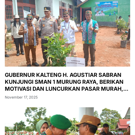
GUBERNUR KALTENG H. AGUSTIAR SABRAN
KUNJUNGI SMAN 1 MURUNG RAYA, BERIKAN
MOTIVASI DAN LUNCURKAN PASAR MURAH,
PENANAMAN POHON, DAN PEMERIKSAAN
November 17, 2025
KESEHATAN GRATIS