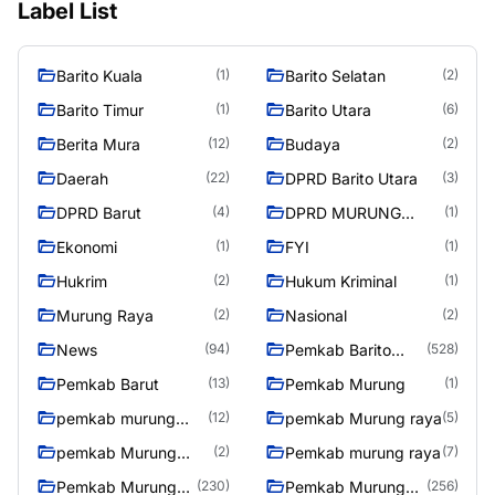
Label List
Barito Kuala
Barito Selatan
(1)
(2)
Barito Timur
Barito Utara
(1)
(6)
Berita Mura
Budaya
(12)
(2)
Daerah
DPRD Barito Utara
(22)
(3)
DPRD Barut
DPRD MURUNG
(4)
(1)
RAYA
Ekonomi
FYI
(1)
(1)
Hukrim
Hukum Kriminal
(2)
(1)
Murung Raya
Nasional
(2)
(2)
News
Pemkab Barito
(94)
(528)
Utara
Pemkab Barut
Pemkab Murung
(13)
(1)
pemkab murung
pemkab Murung raya
(12)
(5)
raya
pemkab Murung
Pemkab murung raya
(2)
(7)
Raya
Pemkab Murung
Pemkab Murung
(230)
(256)