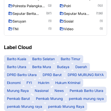
raya
Raya
Polresta Palangka
Polri
(3)
(10)
Raya
Seputar Berita
Seputar Mura
(97)
(136)
Murung Raya
Seasen 2
Seruyan
Sosial
(1)
(1)
TNI
Video
(1)
(1)
Label Cloud
Barito Kuala
Barito Selatan
Barito Timur
Barito Utara
Berita Mura
Budaya
Daerah
DPRD Barito Utara
DPRD Barut
DPRD MURUNG RAYA
Ekonomi
FYI
Hukrim
Hukum Kriminal
Murung Raya
Nasional
News
Pemkab Barito Utara
Pemkab Barut
Pemkab Murung
pemkab murung raya
pemkab Murung raya
pemkab Murung Raya