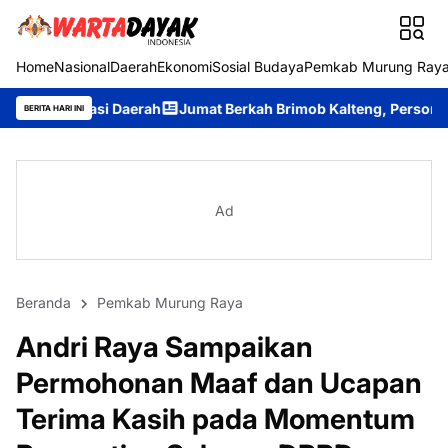
Home
Nasional
Daerah
Ekonomi
Sosial Budaya
Pemkab Murung Ray
Daerah
Jumat Berkah Brimob Kalteng, Personel Batalyon B Pel
BERITA HARI INI
Ad
Beranda
Pemkab Murung Raya
Andri Raya Sampaikan
Permohonan Maaf dan Ucapan
Terima Kasih pada Momentum