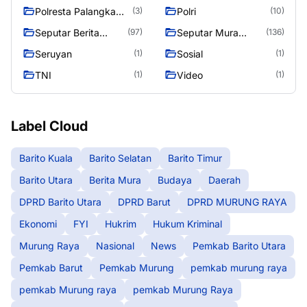
raya
Raya
Polresta Palangka
Polri
(3)
(10)
Raya
Seputar Berita
Seputar Mura
(97)
(136)
Murung Raya
Seasen 2
Seruyan
Sosial
(1)
(1)
TNI
Video
(1)
(1)
Label Cloud
Barito Kuala
Barito Selatan
Barito Timur
Barito Utara
Berita Mura
Budaya
Daerah
DPRD Barito Utara
DPRD Barut
DPRD MURUNG RAYA
Ekonomi
FYI
Hukrim
Hukum Kriminal
Murung Raya
Nasional
News
Pemkab Barito Utara
Pemkab Barut
Pemkab Murung
pemkab murung raya
pemkab Murung raya
pemkab Murung Raya