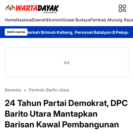
Home
Nasional
Daerah
Ekonomi
Sosial Budaya
Pemkab Murung Ray
h Brimob Kalteng, Personel Batalyon B Pelopor Berbagi Kebahag
BERITA HARI INI
Ad
Beranda
Pemkab Barito Utara
24 Tahun Partai Demokrat, DPC
Barito Utara Mantapkan
Barisan Kawal Pembangunan