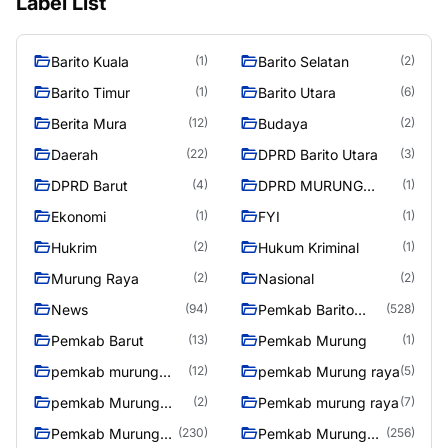
Label List
Barito Kuala
Barito Selatan
(1)
(2)
Barito Timur
Barito Utara
(1)
(6)
Berita Mura
Budaya
(12)
(2)
Daerah
DPRD Barito Utara
(22)
(3)
DPRD Barut
DPRD MURUNG
(4)
(1)
RAYA
Ekonomi
FYI
(1)
(1)
Hukrim
Hukum Kriminal
(2)
(1)
Murung Raya
Nasional
(2)
(2)
News
Pemkab Barito
(94)
(528)
Utara
Pemkab Barut
Pemkab Murung
(13)
(1)
pemkab murung
pemkab Murung raya
(12)
(5)
raya
pemkab Murung
Pemkab murung raya
(2)
(7)
Raya
Pemkab Murung
Pemkab Murung
(230)
(256)