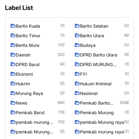
Label List
Barito Kuala
Barito Selatan
(1)
(2)
Barito Timur
Barito Utara
(1)
(6)
Berita Mura
Budaya
(12)
(2)
Daerah
DPRD Barito Utara
(22)
(3)
DPRD Barut
DPRD MURUNG
(4)
(1)
RAYA
Ekonomi
FYI
(1)
(1)
Hukrim
Hukum Kriminal
(2)
(1)
Murung Raya
Nasional
(2)
(2)
News
Pemkab Barito
(94)
(528)
Utara
Pemkab Barut
Pemkab Murung
(13)
(1)
pemkab murung
pemkab Murung raya
(12)
(5)
raya
pemkab Murung
Pemkab murung raya
(2)
(7)
Raya