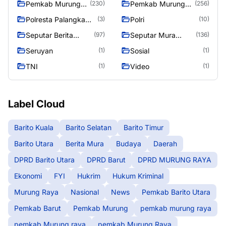
Pemkab Murung
Pemkab Murung
(230)
(256)
raya
Raya
Polresta Palangka
Polri
(3)
(10)
Raya
Seputar Berita
Seputar Mura
(97)
(136)
Murung Raya
Seasen 2
Seruyan
Sosial
(1)
(1)
TNI
Video
(1)
(1)
Label Cloud
Barito Kuala
Barito Selatan
Barito Timur
Barito Utara
Berita Mura
Budaya
Daerah
DPRD Barito Utara
DPRD Barut
DPRD MURUNG RAYA
Ekonomi
FYI
Hukrim
Hukum Kriminal
Murung Raya
Nasional
News
Pemkab Barito Utara
Pemkab Barut
Pemkab Murung
pemkab murung raya
pemkab Murung raya
pemkab Murung Raya