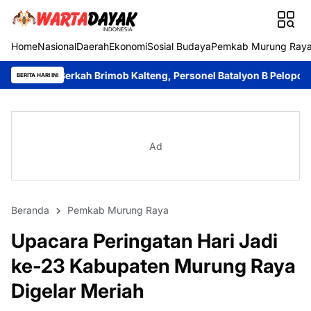
Home
Nasional
Daerah
Ekonomi
Sosial Budaya
Pemkab Murung Ray
kah Brimob Kalteng, Personel Batalyon B Pelopor Berbagi Kebah
BERITA HARI INI
Ad
Beranda
Pemkab Murung Raya
Upacara Peringatan Hari Jadi
ke-23 Kabupaten Murung Raya
Digelar Meriah