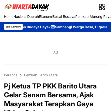
Home
Nasional
Daerah
Ekonomi
Sosial Budaya
Pemkab Murung Ray
Budaya Dayak
Sambangi Warga Desa, Ditpolairud Polda Kalten
BERITA HARI INI
Ad
Beranda
Pemkab Barito Utara
Pj Ketua TP PKK Barito Utara
Gelar Senam Bersama, Ajak
Masyarakat Terapkan Gaya