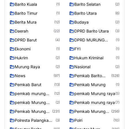
Barito Kuala
Barito Selatan
(1)
(2)
Barito Timur
Barito Utara
(1)
(6)
Berita Mura
Budaya
(12)
(2)
Daerah
DPRD Barito Utara
(22)
(3)
DPRD Barut
DPRD MURUNG
(4)
(1)
RAYA
Ekonomi
FYI
(1)
(1)
Hukrim
Hukum Kriminal
(2)
(1)
Murung Raya
Nasional
(2)
(2)
News
Pemkab Barito
(97)
(528)
Utara
Pemkab Barut
Pemkab Murung
(13)
(1)
pemkab murung
pemkab Murung raya
(12)
(5)
raya
pemkab Murung
Pemkab murung raya
(2)
(7)
Raya
Pemkab Murung
Pemkab Murung
(231)
(256)
raya
Raya
Polresta Palangka
Polri
(3)
(10)
Raya