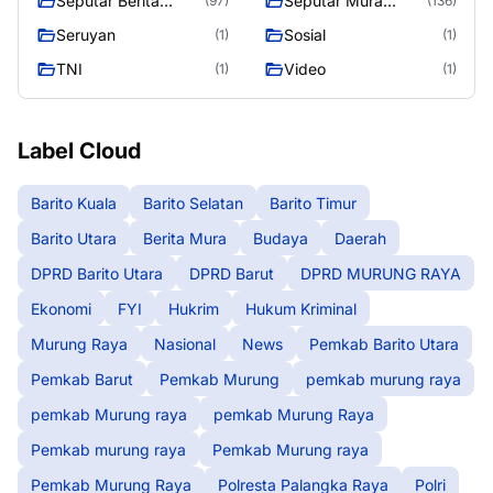
Seputar Berita
Seputar Mura
(97)
(136)
Murung Raya
Seasen 2
Seruyan
Sosial
(1)
(1)
TNI
Video
(1)
(1)
Label Cloud
Barito Kuala
Barito Selatan
Barito Timur
Barito Utara
Berita Mura
Budaya
Daerah
DPRD Barito Utara
DPRD Barut
DPRD MURUNG RAYA
Ekonomi
FYI
Hukrim
Hukum Kriminal
Murung Raya
Nasional
News
Pemkab Barito Utara
Pemkab Barut
Pemkab Murung
pemkab murung raya
pemkab Murung raya
pemkab Murung Raya
Pemkab murung raya
Pemkab Murung raya
Pemkab Murung Raya
Polresta Palangka Raya
Polri