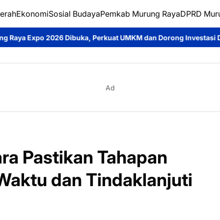
erah
Ekonomi
Sosial Budaya
Pemkab Murung Raya
DPRD Mur
uka, Perkuat UMKM dan Dorong Investasi Daerah
Jumat Berkah
Ad
tara Pastikan Tahapan
aktu dan Tindaklanjuti