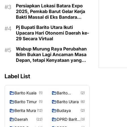
Taman Makam Pahlawan
Persiapkan Lokasi Batara Expo
2025, Pemkab Barut Gelar Kerja
Bakti Massal di Eks Bandara
Lama
Pj Bupati Barito Utara Ikuti
Upacara Hari Otonomi Daerah ke-
29 Secara Virtual
Wabup Murung Raya Perubahan
Iklim Bukan Lagi Ancaman Masa
Depan, tetapi Kenyataan yang
Harus Dihadapi
Label List
Barito Kuala
Barito
(1)
(2)
Selatan
Barito Timur
Barito Utara
(1)
(6)
Berita Mura
Budaya
(12)
(2)
Daerah
DPRD Barito
(22)
(3)
Utara