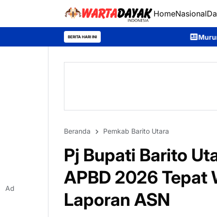
Home
Nasional
Da
Murung Raya Expo 2026 Dib
BERITA HARI INI
Beranda
Pemkab Barito Utara
Pj Bupati Barito U
APBD 2026 Tepat W
Ad
Laporan ASN