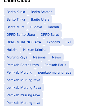
Label Cloud
Barito Kuala
Barito Selatan
Barito Timur
Barito Utara
Berita Mura
Budaya
Daerah
DPRD Barito Utara
DPRD Barut
DPRD MURUNG RAYA
Ekonomi
FYI
Hukrim
Hukum Kriminal
Murung Raya
Nasional
News
Pemkab Barito Utara
Pemkab Barut
Pemkab Murung
pemkab murung raya
pemkab Murung raya
pemkab Murung Raya
Pemkab murung raya
Pemkab Murung raya