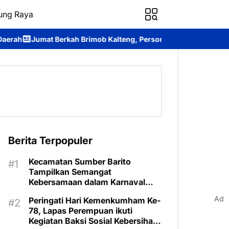
ung Raya
 Brimob Kalteng, Personel Batalyon B Pelopor Berbagi Kebahagi
Berita Terpopuler
Kecamatan Sumber Barito
Tampilkan Semangat
Kebersamaan dalam Karnaval
Budaya Murung Raya
Ad
Peringati Hari Kemenkumham Ke-
78, Lapas Perempuan ikuti
Kegiatan Baksi Sosial Kebersihan