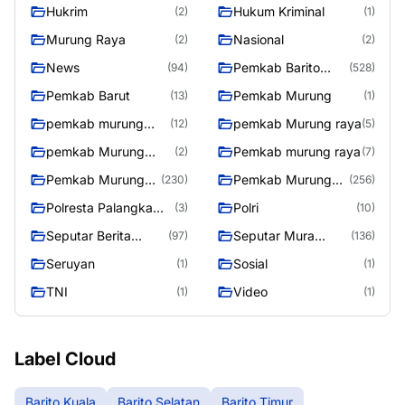
Hukrim
Hukum Kriminal
(2)
(1)
Murung Raya
Nasional
(2)
(2)
News
Pemkab Barito
(94)
(528)
Utara
Pemkab Barut
Pemkab Murung
(13)
(1)
pemkab murung
pemkab Murung raya
(12)
(5)
raya
pemkab Murung
Pemkab murung raya
(2)
(7)
Raya
Pemkab Murung
Pemkab Murung
(230)
(256)
raya
Raya
Polresta Palangka
Polri
(3)
(10)
Raya
Seputar Berita
Seputar Mura
(97)
(136)
Murung Raya
Seasen 2
Seruyan
Sosial
(1)
(1)
TNI
Video
(1)
(1)
Label Cloud
Barito Kuala
Barito Selatan
Barito Timur