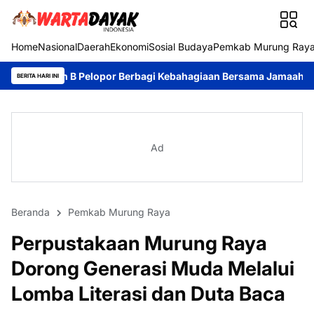
Home
Nasional
Daerah
Ekonomi
Sosial Budaya
Pemkab Murung Ray
B Pelopor Berbagi Kebahagiaan Bersama Jamaah Masjid Al-Amin
BERITA HARI INI
Ad
Beranda
Pemkab Murung Raya
Perpustakaan Murung Raya
Dorong Generasi Muda Melalui
Lomba Literasi dan Duta Baca