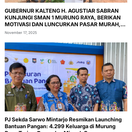
GUBERNUR KALTENG H. AGUSTIAR SABRAN
KUNJUNGI SMAN 1 MURUNG RAYA, BERIKAN
MOTIVASI DAN LUNCURKAN PASAR MURAH,
PENANAMAN POHON, DAN PEMERIKSAAN
November 17, 2025
KESEHATAN GRATIS
PJ Sekda Sarwo Mintarjo Resmikan Launching
Bantuan Pangan: 4.299 Keluarga di Murung