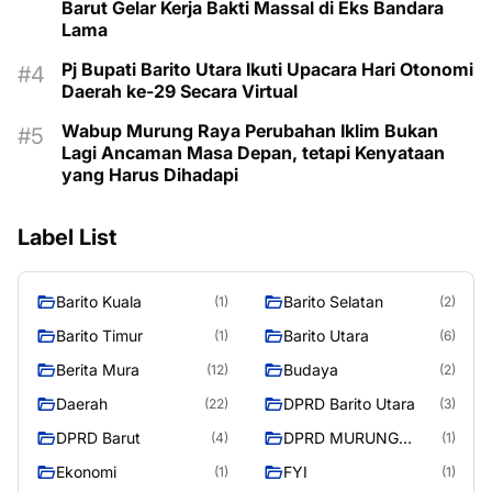
Barut Gelar Kerja Bakti Massal di Eks Bandara
Lama
Pj Bupati Barito Utara Ikuti Upacara Hari Otonomi
Daerah ke-29 Secara Virtual
Wabup Murung Raya Perubahan Iklim Bukan
Lagi Ancaman Masa Depan, tetapi Kenyataan
yang Harus Dihadapi
Label List
Barito Kuala
Barito Selatan
(1)
(2)
Barito Timur
Barito Utara
(1)
(6)
Berita Mura
Budaya
(12)
(2)
Daerah
DPRD Barito Utara
(22)
(3)
DPRD Barut
DPRD MURUNG
(4)
(1)
RAYA
Ekonomi
FYI
(1)
(1)