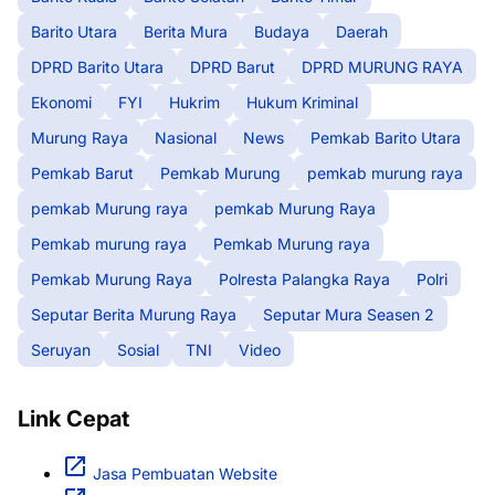
Barito Utara
Berita Mura
Budaya
Daerah
DPRD Barito Utara
DPRD Barut
DPRD MURUNG RAYA
Ekonomi
FYI
Hukrim
Hukum Kriminal
Murung Raya
Nasional
News
Pemkab Barito Utara
Pemkab Barut
Pemkab Murung
pemkab murung raya
pemkab Murung raya
pemkab Murung Raya
Pemkab murung raya
Pemkab Murung raya
Pemkab Murung Raya
Polresta Palangka Raya
Polri
Seputar Berita Murung Raya
Seputar Mura Seasen 2
Seruyan
Sosial
TNI
Video
Link Cepat
Jasa Pembuatan Website