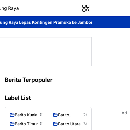
ung Raya
en Pramuka ke Jambore Nasional XII
Disdukcapil Murung Raya 
Berita Terpopuler
Label List
Ad
Barito Kuala
Barito
(1)
(2)
Selatan
Barito Timur
Barito Utara
(1)
(6)