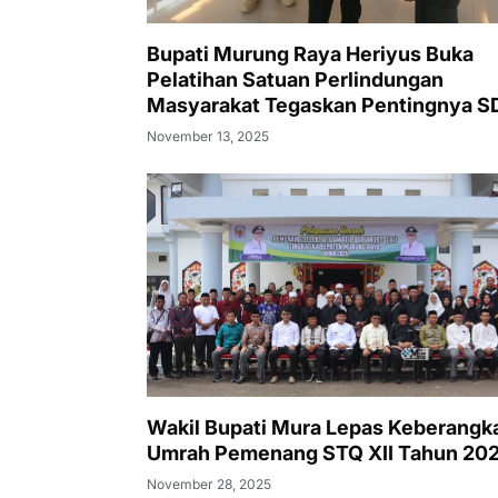
Bupati Murung Raya Heriyus Buka
Pelatihan Satuan Perlindungan
Masyarakat Tegaskan Pentingnya 
Tangguh dan Profesional Hadapi
November 13, 2025
Tantangan Keamanan Daerah
Wakil Bupati Mura Lepas Keberangk
Umrah Pemenang STQ XII Tahun 20
November 28, 2025