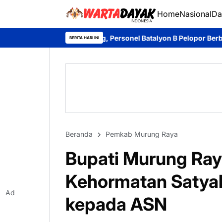
Home
Nasional
Da
Kalteng, Personel Batalyon B Pelopor Berbagi Kebahagiaan Ber
BERITA HARI INI
Beranda
Pemkab Murung Raya
Bupati Murung Ray
Kehormatan Satyal
Ad
kepada ASN