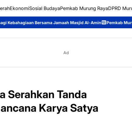
erah
Ekonomi
Sosial Budaya
Pemkab Murung Raya
DPRD Mur
sama Jamaah Masjid Al-Amin
Pemkab Murung Raya Lepas Konting
Ad
a Serahkan Tanda
ancana Karya Satya