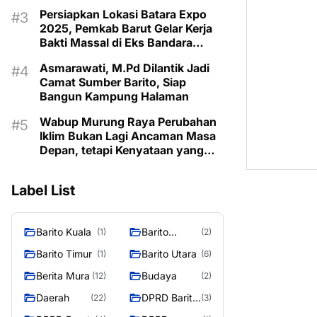
Taman Makam Pahlawan
Persiapkan Lokasi Batara Expo
2025, Pemkab Barut Gelar Kerja
Bakti Massal di Eks Bandara
Lama
Asmarawati, M.Pd Dilantik Jadi
Camat Sumber Barito, Siap
Bangun Kampung Halaman
Wabup Murung Raya Perubahan
Iklim Bukan Lagi Ancaman Masa
Depan, tetapi Kenyataan yang
Harus Dihadapi
Label List
Barito Kuala
Barito
(1)
(2)
Selatan
Barito Timur
Barito Utara
(1)
(6)
Berita Mura
Budaya
(12)
(2)
Daerah
DPRD Barito
(22)
(3)
Utara