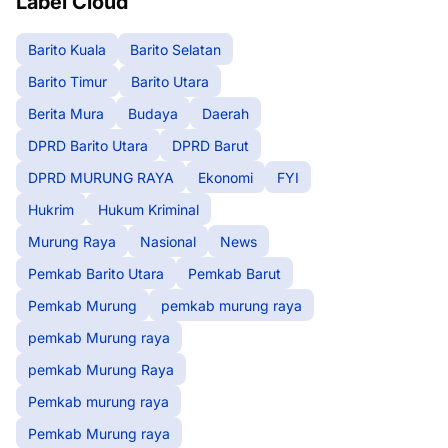
Label Cloud
Barito Kuala
Barito Selatan
Barito Timur
Barito Utara
Berita Mura
Budaya
Daerah
DPRD Barito Utara
DPRD Barut
DPRD MURUNG RAYA
Ekonomi
FYI
Hukrim
Hukum Kriminal
Murung Raya
Nasional
News
Pemkab Barito Utara
Pemkab Barut
Pemkab Murung
pemkab murung raya
pemkab Murung raya
pemkab Murung Raya
Pemkab murung raya
Pemkab Murung raya