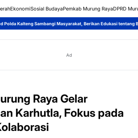
erah
Ekonomi
Sosial Budaya
Pemkab Murung Raya
DPRD Mur
 Masyarakat, Berikan Edukasi tentang Bahaya Terorisme dan Radi
Ad
urung Raya Gelar
an Karhutla, Fokus pada
olaborasi