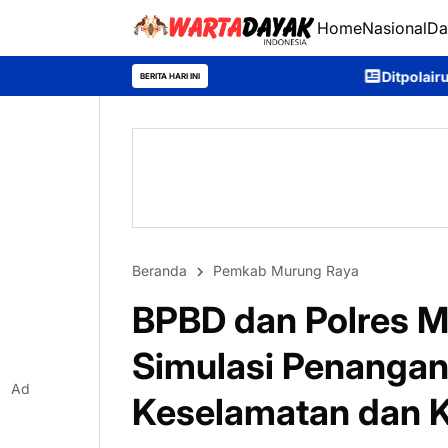
Home
Nasional
Da
Ditpolairud Polda Kalteng Sambangi
BERITA HARI INI
Beranda
Pemkab Murung Raya
BPBD dan Polres M
Simulasi Penangan
Ad
Keselamatan dan K