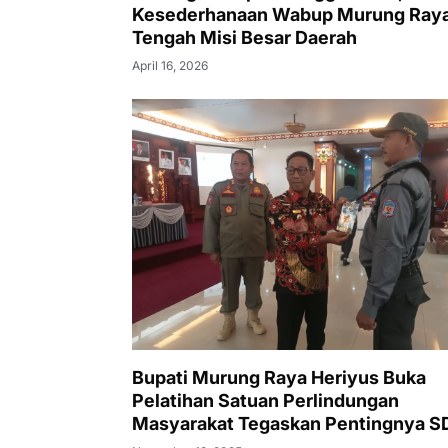
Kesederhanaan Wabup Murung Raya
Tengah Misi Besar Daerah
April 16, 2026
Bupati Murung Raya Heriyus Buka
Pelatihan Satuan Perlindungan
Masyarakat Tegaskan Pentingnya 
Tangguh dan Profesional Hadapi