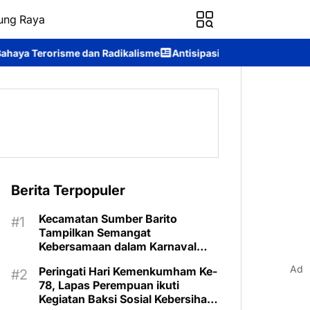
ung Raya
kalisme
Antisipasi Karhutla, Murung Raya Resmi Berlakukan Stat
Berita Terpopuler
Kecamatan Sumber Barito
Tampilkan Semangat
Kebersamaan dalam Karnaval
Budaya Murung Raya
Ad
Peringati Hari Kemenkumham Ke-
78, Lapas Perempuan ikuti
Kegiatan Baksi Sosial Kebersihan