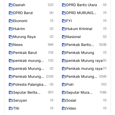
Daerah
DPRD Barito Utara
(22)
(3)
DPRD Barut
DPRD MURUNG
(4)
(1)
RAYA
Ekonomi
FYI
(1)
(1)
Hukrim
Hukum Kriminal
(2)
(1)
Murung Raya
Nasional
(2)
(2)
News
Pemkab Barito
(99)
(528)
Utara
Pemkab Barut
Pemkab Murung
(13)
(1)
pemkab murung
pemkab Murung raya
(12)
(5)
raya
pemkab Murung
Pemkab murung raya
(2)
(7)
Raya
Pemkab Murung
Pemkab Murung
(233)
(256)
raya
Raya
Polresta Palangka
Polri
(3)
(10)
Raya
Seputar Berita
Seputar Mura
(97)
(136)
Murung Raya
Seasen 2
Seruyan
Sosial
(1)
(1)
TNI
Video
(1)
(1)