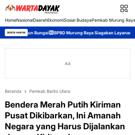
Home
Nasional
Daerah
Ekonomi
Sosial Budaya
Pemkab Murung Ray
ungai
BPBD Murung Raya Siagakan Layanan Darurat 24 Jam, Ma
BERITA HARI INI
Ad
Beranda
Pemkab Barito Utara
Bendera Merah Putih Kiriman
Pusat Dikibarkan, Ini Amanah
Negara yang Harus Dijalankan