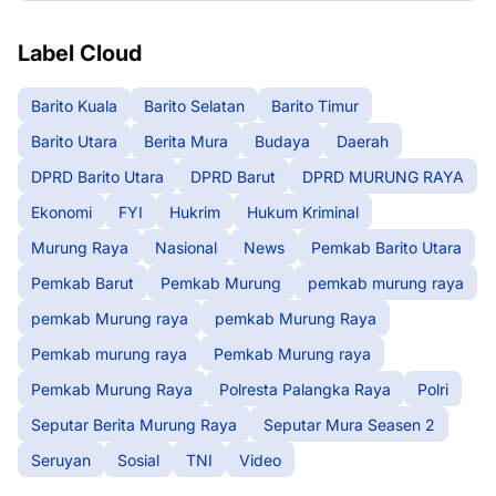
Label Cloud
Barito Kuala
Barito Selatan
Barito Timur
Barito Utara
Berita Mura
Budaya
Daerah
DPRD Barito Utara
DPRD Barut
DPRD MURUNG RAYA
Ekonomi
FYI
Hukrim
Hukum Kriminal
Murung Raya
Nasional
News
Pemkab Barito Utara
Pemkab Barut
Pemkab Murung
pemkab murung raya
pemkab Murung raya
pemkab Murung Raya
Pemkab murung raya
Pemkab Murung raya
Pemkab Murung Raya
Polresta Palangka Raya
Polri
Seputar Berita Murung Raya
Seputar Mura Seasen 2
Seruyan
Sosial
TNI
Video