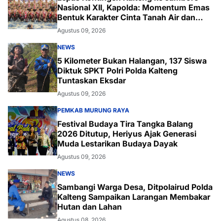
Nasional XII, Kapolda: Momentum Emas
Bentuk Karakter Cinta Tanah Air dan
Lingkungan
Agustus 09, 2026
NEWS
5 Kilometer Bukan Halangan, 137 Siswa
Diktuk SPKT Polri Polda Kalteng
Tuntaskan Eksdar
Agustus 09, 2026
PEMKAB MURUNG RAYA
Festival Budaya Tira Tangka Balang
2026 Ditutup, Heriyus Ajak Generasi
Muda Lestarikan Budaya Dayak
Agustus 09, 2026
NEWS
Sambangi Warga Desa, Ditpolairud Polda
Kalteng Sampaikan Larangan Membakar
Hutan dan Lahan
Agustus 08, 2026