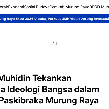
erah
Ekonomi
Sosial Budaya
Pemkab Murung Raya
DPRD Mur
buka, Perkuat UMKM dan Dorong Investasi Daerah
Jumat Berka
Ad
uhidin Tekankan
a Ideologi Bangsa dalam
Paskibraka Murung Raya