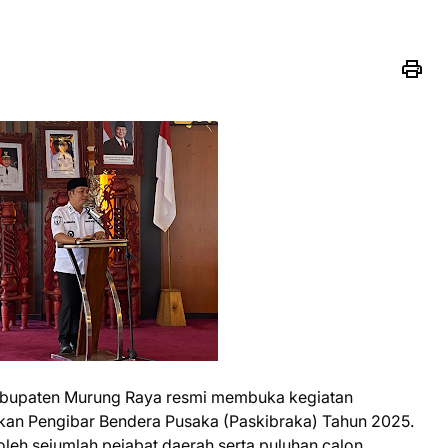
Kabupaten Murung Raya resmi membuka kegiatan
kan Pengibar Bendera Pusaka (Paskibraka) Tahun 2025.
 oleh sejumlah pejabat daerah serta puluhan calon