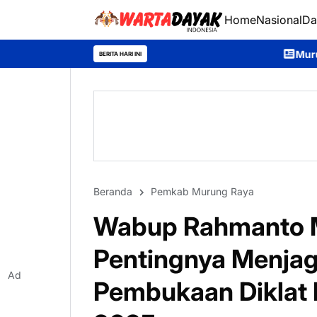
Home
Nasional
Da
Murung Raya Expo 2026 Di
BERITA HARI INI
Beranda
Pemkab Murung Raya
Wabup Rahmanto M
Pentingnya Menjag
Ad
Pembukaan Diklat 