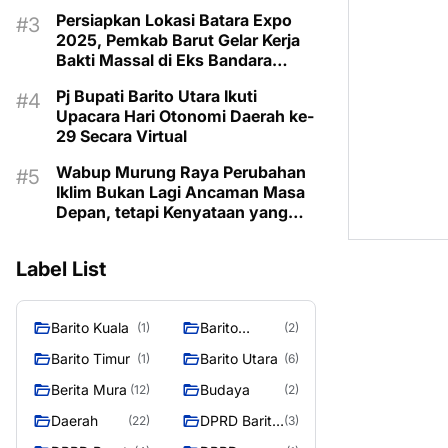
Taman Makam Pahlawan
Persiapkan Lokasi Batara Expo
2025, Pemkab Barut Gelar Kerja
Bakti Massal di Eks Bandara
Lama
Pj Bupati Barito Utara Ikuti
Upacara Hari Otonomi Daerah ke-
29 Secara Virtual
Wabup Murung Raya Perubahan
Iklim Bukan Lagi Ancaman Masa
Depan, tetapi Kenyataan yang
Harus Dihadapi
Label List
Barito Kuala
Barito
(1)
(2)
Selatan
Barito Timur
Barito Utara
(1)
(6)
Berita Mura
Budaya
(12)
(2)
Daerah
DPRD Barito
(22)
(3)
Utara