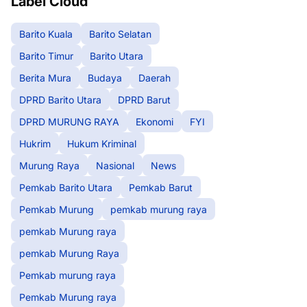
Label Cloud
Barito Kuala
Barito Selatan
Barito Timur
Barito Utara
Berita Mura
Budaya
Daerah
DPRD Barito Utara
DPRD Barut
DPRD MURUNG RAYA
Ekonomi
FYI
Hukrim
Hukum Kriminal
Murung Raya
Nasional
News
Pemkab Barito Utara
Pemkab Barut
Pemkab Murung
pemkab murung raya
pemkab Murung raya
pemkab Murung Raya
Pemkab murung raya
Pemkab Murung raya