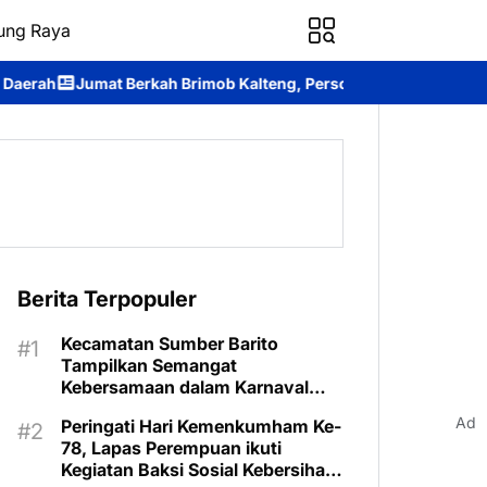
ung Raya
h Brimob Kalteng, Personel Batalyon B Pelopor Berbagi Kebahag
Berita Terpopuler
Kecamatan Sumber Barito
Tampilkan Semangat
Kebersamaan dalam Karnaval
Budaya Murung Raya
Ad
Peringati Hari Kemenkumham Ke-
78, Lapas Perempuan ikuti
Kegiatan Baksi Sosial Kebersihan